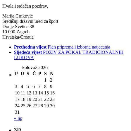
Hvala i srdačan pozdrav,
Marija Crnković
Središnji državni ured za šport
Donje Svetice 38
10 000 Zagreb
Hrvatska/Croatia
Prethodna vijest
Plan priprema i izborna natjecanja
Sljedeća vijest
POZIV ZA POKAL TRADICIONALNIH
LUKOVA
kolovoz 2026
P
U
S
Č
P
S
N
1
2
3
4
5
6
7
8
9
10
11
12
13
14
15
16
17
18
19
20
21
22
23
24
25
26
27
28
29
30
31
« lip
3D