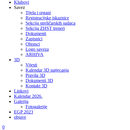
Klubovi
Savez
Tijela i organi
Registracijske iskaznice
Sekcija streličarskih sudaca
Sekcija ZHST treneri
Dokumenti
Zapisnici
Obrasci
Logo saveza
ARHIVA
3D
Vijesti
Kalendar 3D natjecanja
Pravila 3D
Dokumenti 3D
Kontakt 3D
Linkovi
Kalendar 2026.
Galerija
Fotogalerije
EGP 2023
objave
0