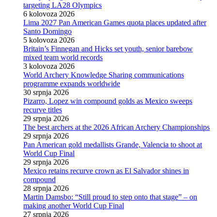
targeting LA28 Olympics
6 kolovoza 2026
Lima 2027 Pan American Games quota places updated after
Santo Domingo
5 kolovoza 2026
Britain’s Finnegan and Hicks set youth, senior barebow
mixed team world records
3 kolovoza 2026
World Archery Knowledge Sharing communications
programme expands worldwide
30 srpnja 2026
Pizarro, Lopez win compound golds as Mexico sweeps
recurve titles
29 srpnja 2026
The best archers at the 2026 African Archery Championships
29 srpnja 2026
Pan American gold medallists Grande, Valencia to shoot at
World Cup Final
29 srpnja 2026
Mexico retains recurve crown as El Salvador shines in
compound
28 srpnja 2026
Martin Damsbo: “Still proud to step onto that stage” – on
making another World Cup Final
27 srpnja 2026