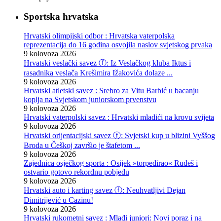
Sportska hrvatska
Hrvatski olimpijski odbor : Hrvatska vaterpolska
reprezentacija do 16 godina osvojila naslov svjetskog prvaka
9 kolovoza 2026
Hrvatski veslački savez ⓕ: Iz Veslačkog kluba Iktus i
rasadnika veslača Krešimira Ižakovića dolaze ...
9 kolovoza 2026
Hrvatski atletski savez : Srebro za Vitu Barbić u bacanju
koplja na Svjetskom juniorskom prvenstvu
9 kolovoza 2026
Hrvatski vaterpolski savez : Hrvatski mladići na krovu svijeta
9 kolovoza 2026
Hrvatski orijentacijski savez ⓕ: Svjetski kup u blizini Vyššog
Broda u Češkoj završio je štafetom ...
9 kolovoza 2026
Zajednica osječkog sporta : Osijek »torpedirao« Rudeš i
ostvario gotovo rekordnu pobjedu
9 kolovoza 2026
Hrvatski auto i karting savez ⓕ: Neuhvatljivi Dejan
Dimitrijević u Cazinu!
9 kolovoza 2026
Hrvatski rukometni savez : Mlađi juniori: Novi poraz i na