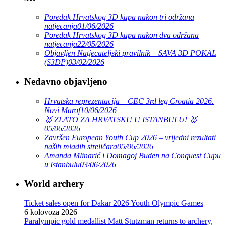
Poredak Hrvatskog 3D kupa nakon tri održana
natjecanja
01/06/2026
Poredak Hrvatskog 3D kupa nakon dva održana
natjecanja
22/05/2026
Objavljen Natjecateljski pravilnik – SAVA 3D POKAL
(S3DP)
03/02/2026
Nedavno objavljeno
Hrvatska reprezentacija – CEC 3rd leg Croatia 2026.
Novi Marof
10/06/2026
🥇 ZLATO ZA HRVATSKU U ISTANBULU! 🥇
05/06/2026
Završen European Youth Cup 2026 – vrijedni rezultati
naših mladih streličara
05/06/2026
Amanda Mlinarić i Domagoj Buden na Conquest Cupu
u Istanbulu
03/06/2026
World archery
Ticket sales open for Dakar 2026 Youth Olympic Games
6 kolovoza 2026
Paralympic gold medallist Matt Stutzman returns to archery,