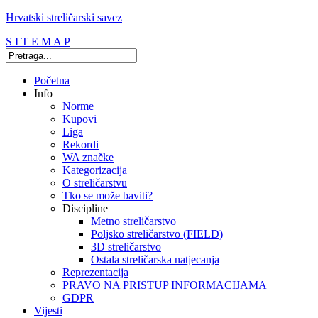
Hrvatski streličarski savez
S I T E M A P
Početna
Info
Norme
Kupovi
Liga
Rekordi
WA značke
Kategorizacija
O streličarstvu
Tko se može baviti?
Discipline
Metno streličarstvo
Poljsko streličarstvo (FIELD)
3D streličarstvo
Ostala streličarska natjecanja
Reprezentacija
PRAVO NA PRISTUP INFORMACIJAMA
GDPR
Vijesti