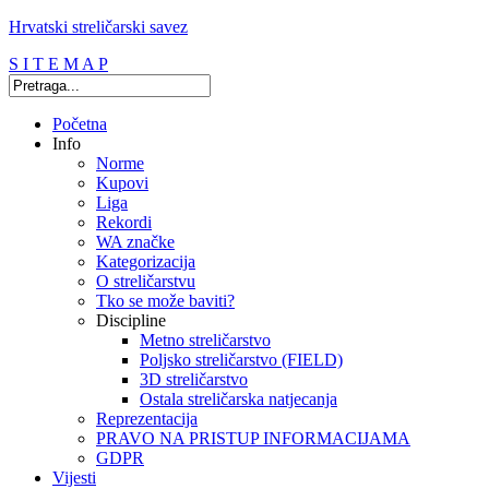
Hrvatski streličarski savez
S I T E M A P
Početna
Info
Norme
Kupovi
Liga
Rekordi
WA značke
Kategorizacija
O streličarstvu
Tko se može baviti?
Discipline
Metno streličarstvo
Poljsko streličarstvo (FIELD)
3D streličarstvo
Ostala streličarska natjecanja
Reprezentacija
PRAVO NA PRISTUP INFORMACIJAMA
GDPR
Vijesti