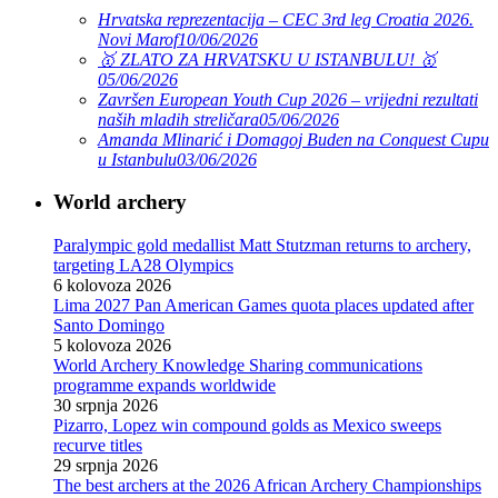
Hrvatska reprezentacija – CEC 3rd leg Croatia 2026.
Novi Marof
10/06/2026
🥇 ZLATO ZA HRVATSKU U ISTANBULU! 🥇
05/06/2026
Završen European Youth Cup 2026 – vrijedni rezultati
naših mladih streličara
05/06/2026
Amanda Mlinarić i Domagoj Buden na Conquest Cupu
u Istanbulu
03/06/2026
World archery
Paralympic gold medallist Matt Stutzman returns to archery,
targeting LA28 Olympics
6 kolovoza 2026
Lima 2027 Pan American Games quota places updated after
Santo Domingo
5 kolovoza 2026
World Archery Knowledge Sharing communications
programme expands worldwide
30 srpnja 2026
Pizarro, Lopez win compound golds as Mexico sweeps
recurve titles
29 srpnja 2026
The best archers at the 2026 African Archery Championships