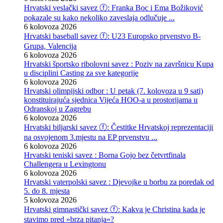
Hrvatski veslački savez ⓕ: Franka Boc i Ema Božiković
pokazale su kako nekoliko zaveslaja odlučuje ...
6 kolovoza 2026
Hrvatski baseball savez ⓕ: U23 Europsko prvenstvo B-
Grupa, Valencija
6 kolovoza 2026
Hrvatski športsko ribolovni savez : Poziv na završnicu Kupa
u disciplini Casting za sve kategorije
6 kolovoza 2026
Hrvatski olimpijski odbor : U petak (7. kolovoza u 9 sati)
konstituirajuća sjednica Vijeća HOO-a u prostorijama u
Odranskoj u Zagrebu
6 kolovoza 2026
Hrvatski biljarski savez ⓕ: Čestitke Hrvatskoj reprezentaciji
na osvojenom 3.mjestu na EP prvenstvu ...
6 kolovoza 2026
Hrvatski teniski savez : Borna Gojo bez četvrtfinala
Challengera u Lexingtonu
6 kolovoza 2026
Hrvatski vaterpolski savez : Djevojke u borbu za poredak od
5. do 8. mjesta
5 kolovoza 2026
Hrvatski gimnastički savez ⓕ: Kakva je Christina kada je
stavimo pred »brza pitanja«?