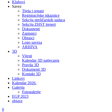
Klubovi
Savez
Tijela i organi
Registracijske iskaznice
Sekcija streličarskih sudaca
Sekcija ZHST treneri
Dokumenti
Zapisnici
Obrasci
Logo saveza
ARHIVA
3D
Vijesti
Kalendar 3D natjecanja
Pravila 3D
Dokumenti 3D
Kontakt 3D
Linkovi
Kalendar 2026.
Galerija
Fotogalerije
EGP 2023
objave
0