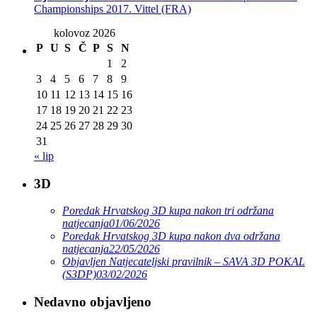
Championships 2017. Vittel (FRA)
kolovoz 2026
P
U
S
Č
P
S
N
1
2
3
4
5
6
7
8
9
10
11
12
13
14
15
16
17
18
19
20
21
22
23
24
25
26
27
28
29
30
31
« lip
3D
Poredak Hrvatskog 3D kupa nakon tri održana
natjecanja
01/06/2026
Poredak Hrvatskog 3D kupa nakon dva održana
natjecanja
22/05/2026
Objavljen Natjecateljski pravilnik – SAVA 3D POKAL
(S3DP)
03/02/2026
Nedavno objavljeno