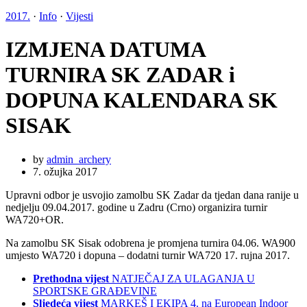
2017.
·
Info
·
Vijesti
IZMJENA DATUMA
TURNIRA SK ZADAR i
DOPUNA KALENDARA SK
SISAK
by
admin_archery
7. ožujka 2017
Upravni odbor je usvojio zamolbu SK Zadar da tjedan dana ranije u
nedjelju 09.04.2017. godine u Zadru (Crno) organizira turnir
WA720+OR.
Na zamolbu SK Sisak odobrena je promjena turnira 04.06. WA900
umjesto WA720 i dopuna – dodatni turnir WA720 17. rujna 2017.
Prethodna vijest
NATJEČAJ ZA ULAGANJA U
SPORTSKE GRAĐEVINE
Sljedeća vijest
MARKEŠ I EKIPA 4. na European Indoor