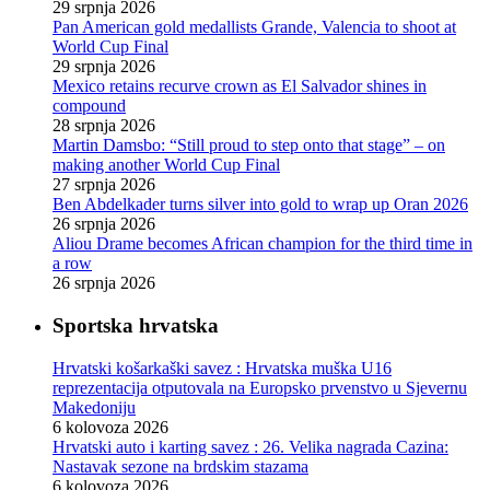
29 srpnja 2026
Pan American gold medallists Grande, Valencia to shoot at
World Cup Final
29 srpnja 2026
Mexico retains recurve crown as El Salvador shines in
compound
28 srpnja 2026
Martin Damsbo: “Still proud to step onto that stage” – on
making another World Cup Final
27 srpnja 2026
Ben Abdelkader turns silver into gold to wrap up Oran 2026
26 srpnja 2026
Aliou Drame becomes African champion for the third time in
a row
26 srpnja 2026
Sportska hrvatska
Hrvatski košarkaški savez : Hrvatska muška U16
reprezentacija otputovala na Europsko prvenstvo u Sjevernu
Makedoniju
6 kolovoza 2026
Hrvatski auto i karting savez : 26. Velika nagrada Cazina:
Nastavak sezone na brdskim stazama
6 kolovoza 2026