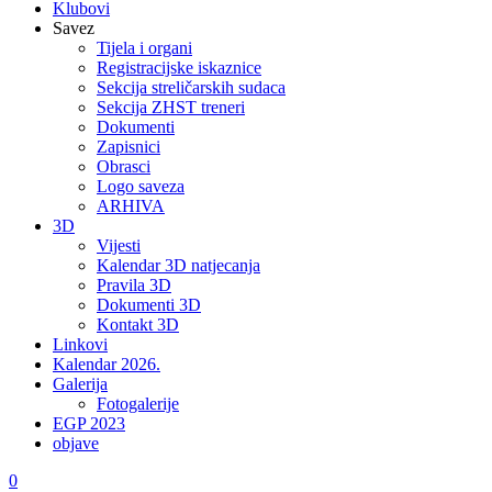
Klubovi
Savez
Tijela i organi
Registracijske iskaznice
Sekcija streličarskih sudaca
Sekcija ZHST treneri
Dokumenti
Zapisnici
Obrasci
Logo saveza
ARHIVA
3D
Vijesti
Kalendar 3D natjecanja
Pravila 3D
Dokumenti 3D
Kontakt 3D
Linkovi
Kalendar 2026.
Galerija
Fotogalerije
EGP 2023
objave
0