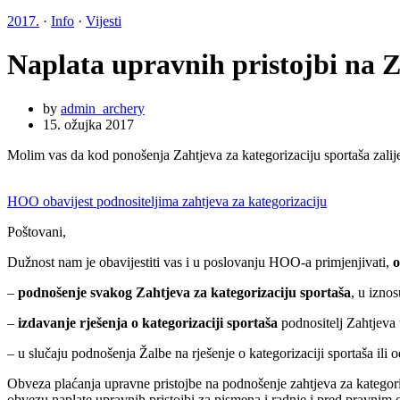
2017.
·
Info
·
Vijesti
Naplata upravnih pristojbi na Z
by
admin_archery
15. ožujka 2017
Molim vas da kod ponošenja Zahtjeva za kategorizaciju sportaša zalij
HOO obavijest podnositeljima zahtjeva za kategorizaciju
Poštovani,
Dužnost nam je obavijestiti vas i u poslovanju HOO-a primjenjivati,
o
–
podnošenje svakog Zahtjeva za kategorizaciju sportaša
, u iznos
–
izdavanje rješenja o kategorizaciji sportaša
podnositelj Zahtjeva t
– u slučaju podnošenja Žalbe na rješenje o kategorizaciji sportaša ili o
Obveza plaćanja upravne pristojbe na podnošenje zahtjeva za kategoriza
obvezu naplate upravnih pristojbi za pismena i radnje i pred pravnim