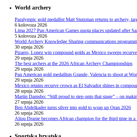
World archery
Paralympic gold medallist Matt Stutzman returns to archery, t
6 kolovoza 2026
Lima 2027 Pan American Games quota places updated after S
5 kolovoza 2026
World Archery Knowledge Sharing communications programm
30 srpnja 2026
Pizarro, Lopez win compound golds as Mexico sweeps recurve t
29 srpnja 2026
The best archers at the 2026 African Archery Championships
29 srpnja 2026
Pan American gold medallists Grande, Valencia to shoot at Wo
29 srpnja 2026
Mexico retains recurve crown as El Salvador shines in compou
28 srpnja 2026
Martin Damsbo: “Still proud to step onto that stage” – on mak
27 srpnja 2026
Ben Abdelkader turns silver into gold to wrap up Oran 2026
26 srpnja 2026
Aliou Drame becomes African champion for the third time in a
26 srpnja 2026
Sportska hrvatska