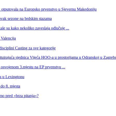
a otputovala na Europsko prvenstvo u Sjevernu Makedoniju
tavak sezone na brdskim stazama
e su kako nekoliko zaveslaja odlučuje ...
Valencija
isciplini Casting za sve kategorije
stituirajuća sjednica Vijeća HOO-a u prostorijama u Odranskoj u Zagreb
a osvojenom 3.mjestu na EP prvenstvu ...
ra u Lexingtonu
 do 8. mjesta
imo pred »brza pitanja«?