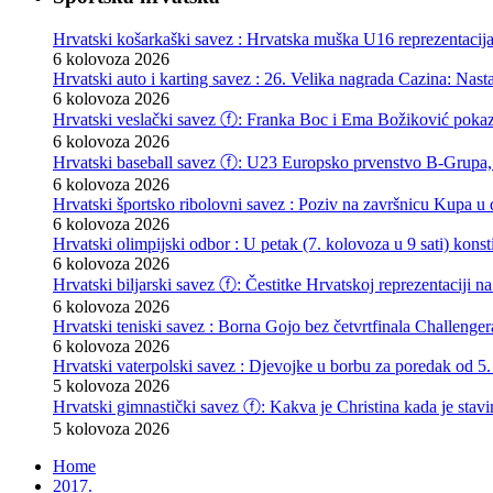
Hrvatski košarkaški savez : Hrvatska muška U16 reprezentacij
6 kolovoza 2026
Hrvatski auto i karting savez : 26. Velika nagrada Cazina: Nas
6 kolovoza 2026
Hrvatski veslački savez ⓕ: Franka Boc i Ema Božiković pokazal
6 kolovoza 2026
Hrvatski baseball savez ⓕ: U23 Europsko prvenstvo B-Grupa, 
6 kolovoza 2026
Hrvatski športsko ribolovni savez : Poziv na završnicu Kupa u d
6 kolovoza 2026
Hrvatski olimpijski odbor : U petak (7. kolovoza u 9 sati) kon
6 kolovoza 2026
Hrvatski biljarski savez ⓕ: Čestitke Hrvatskoj reprezentaciji n
6 kolovoza 2026
Hrvatski teniski savez : Borna Gojo bez četvrtfinala Challenge
6 kolovoza 2026
Hrvatski vaterpolski savez : Djevojke u borbu za poredak od 5.
5 kolovoza 2026
Hrvatski gimnastički savez ⓕ: Kakva je Christina kada je stav
5 kolovoza 2026
Home
2017.