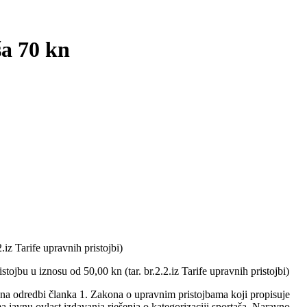
ša 70 kn
.iz Tarife upravnih pristojbi)
stojbu u iznosu od 50,00 kn (tar. br.2.2.iz Tarife upravnih pristojbi)
se na odredbi članka 1. Zakona o upravnim pristojbama koji propisuje
javnu ovlast izdavanja rješenja o kategorizaciji sportaša. Naravno