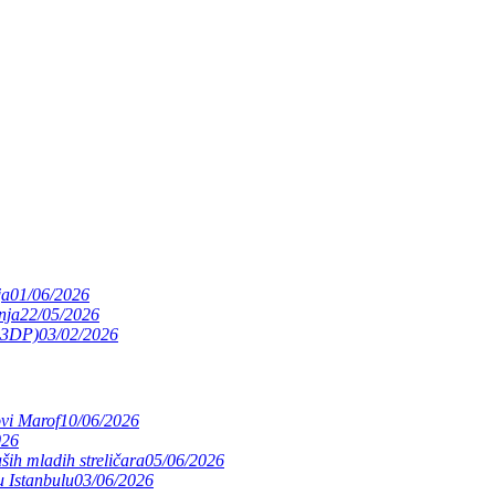
ja
01/06/2026
nja
22/05/2026
(S3DP)
03/02/2026
ovi Marof
10/06/2026
026
ših mladih streličara
05/06/2026
 Istanbulu
03/06/2026