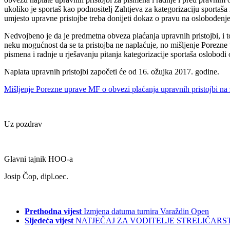
ukoliko je sportaš kao podnositelj Zahtjeva za kategorizaciju sporta
umjesto upravne pristojbe treba donijeti dokaz o pravu na oslobođenje 
Nedvojbeno je da je predmetna obveza plaćanja upravnih pristojbi, i 
neku mogućnost da se ta pristojba ne naplaćuje, no mišljenje Porez
pismena i radnje u rješavanju pitanja kategorizacije sportaša oslobodi
Naplata upravnih pristojbi započeti će od 16. ožujka 2017. godine.
Mišljenje Porezne uprave MF o obvezi plaćanja upravnih pristojbi na za
Uz pozdrav
Glavni tajnik HOO-a
Josip Čop, dipl.oec.
Prethodna vijest
Izmjena datuma turnira Varaždin Open
Sljedeća vijest
NATJEČAJ ZA VODITELJE STRELIČARS