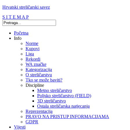
Hrvatski streličarski savez
S I T E M A P
Početna
Info
Norme
Kupovi
Liga
Rekordi
WA značke
Kategorizacija
O streličarstvu
Tko se može baviti?
Discipline
Metno streličarstvo
Poljsko streličarstvo (FIELD)
3D streličarstvo
Ostala streličarska natjecanja
Reprezentacija
PRAVO NA PRISTUP INFORMACIJAMA
GDPR
Vijesti