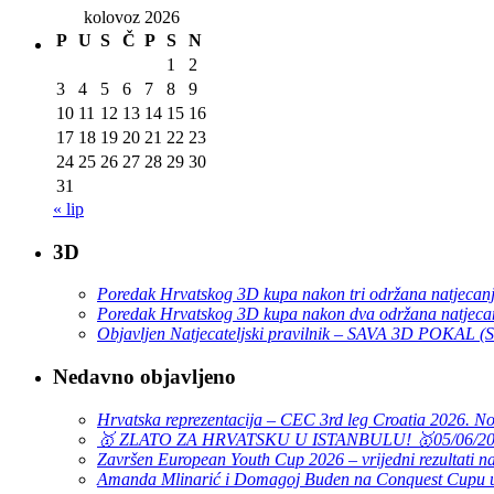
kolovoz 2026
P
U
S
Č
P
S
N
1
2
3
4
5
6
7
8
9
10
11
12
13
14
15
16
17
18
19
20
21
22
23
24
25
26
27
28
29
30
31
« lip
3D
Poredak Hrvatskog 3D kupa nakon tri održana natjecan
Poredak Hrvatskog 3D kupa nakon dva održana natjeca
Objavljen Natjecateljski pravilnik – SAVA 3D POKAL 
Nedavno objavljeno
Hrvatska reprezentacija – CEC 3rd leg Croatia 2026. N
🥇 ZLATO ZA HRVATSKU U ISTANBULU! 🥇
05/06/2
Završen European Youth Cup 2026 – vrijedni rezultati na
Amanda Mlinarić i Domagoj Buden na Conquest Cupu u