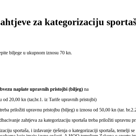
ahtjeve za kategorizaciju sporta
epite biljege u ukupnom iznosu 70 kn.
bvezu naplate upravnih pristojbi (biljeg)
na
u od 20,00 kn (tar,br.1. iz Tarife upravnih pristojbi)
reba priložiti upravnu pristojbu (biljeg) u iznosu od 50,00 kn (tar. br.2.2
dbacivanje zahtjeva za kategorizaciju sportaša treba priložiti upravnu pri
ciju sportaša, i izdavanje rješenja o kategorizaciji sportaša, temelji 
 osobama koje imaju javne ovlasti. A HOO temeljem Zakona o sportu ima 