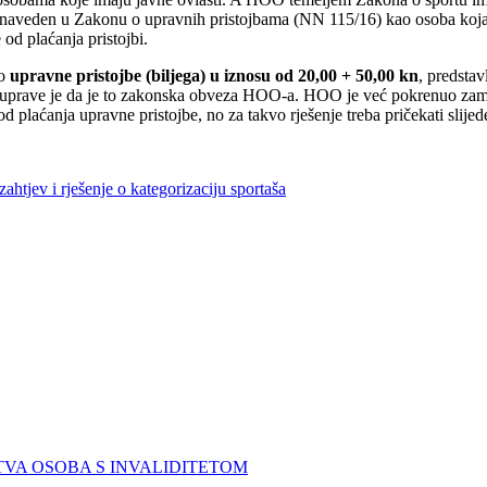
ša naveden u Zakonu o upravnih pristojbama (NN 115/16) kao osoba koja 
od plaćanja pristojbi.
to
upravne pristojbe (biljega) u iznosu od 20,00 + 50,00 kn
, predstav
ne uprave je da je to zakonska obveza HOO-a. HOO je već pokrenuo zamo
 od plaćanja upravne pristojbe, no za takvo rješenje treba pričekati sli
htjev i rješenje o kategorizaciju sportaša
TVA OSOBA S INVALIDITETOM