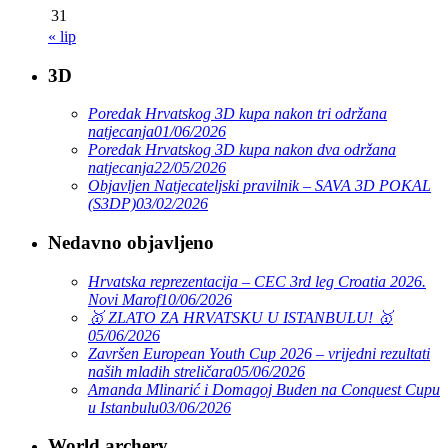
31
« lip
3D
Poredak Hrvatskog 3D kupa nakon tri održana
natjecanja
01/06/2026
Poredak Hrvatskog 3D kupa nakon dva održana
natjecanja
22/05/2026
Objavljen Natjecateljski pravilnik – SAVA 3D POKAL
(S3DP)
03/02/2026
Nedavno objavljeno
Hrvatska reprezentacija – CEC 3rd leg Croatia 2026.
Novi Marof
10/06/2026
🥇 ZLATO ZA HRVATSKU U ISTANBULU! 🥇
05/06/2026
Završen European Youth Cup 2026 – vrijedni rezultati
naših mladih streličara
05/06/2026
Amanda Mlinarić i Domagoj Buden na Conquest Cupu
u Istanbulu
03/06/2026
World archery