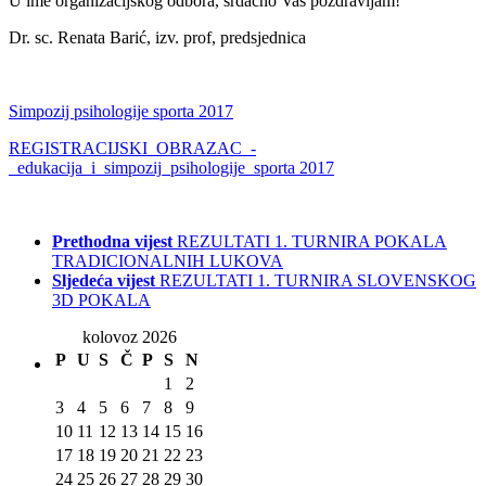
U ime organizacijskog odbora, srdačno Vas pozdravljam!
Dr. sc. Renata Barić, izv. prof, predsjednica
Simpozij psihologije sporta 2017
REGISTRACIJSKI_OBRAZAC_-
_edukacija_i_simpozij_psihologije_sporta 2017
Prethodna vijest
REZULTATI 1. TURNIRA POKALA
TRADICIONALNIH LUKOVA
Sljedeća vijest
REZULTATI 1. TURNIRA SLOVENSKOG
3D POKALA
kolovoz 2026
P
U
S
Č
P
S
N
1
2
3
4
5
6
7
8
9
10
11
12
13
14
15
16
17
18
19
20
21
22
23
24
25
26
27
28
29
30