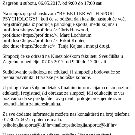
Zagrebu u subotu, 06.05.2017. od 9:00 do 17:00 sati.
Na simpoziju pod naslovom “BE BETTER WITH SPORT
PSYCHOLOGY!” koji će se održati dan kasnije nastupit će veći
broj stručnjaka iz područja psihologije sporta, među kojima i
prof.dr.sc<https://prof.dr.sc/> Chris Harwood,
prof.dr.sc<https://prof.dr.sc/>. Marc Lochbaum,
prof.dr.sc<https://prof.dr.sc/>. Erkut Konter,
doc.dr.sc<https://doc.dr.sc/>. Tanja Kajtna i mnogi drugi.
Simpozij će se održati na Kineziološkom fakultetu Sveučilišta u
Zagrebu, u nedjelju, 07.05.2017. od 9:00 do 17:00 sati.
Sudjelovanje psihologa na edukaciji i simpoziju bodovat će se
prema pravilniku Hrvatske psihološke komore.
U prilogu Vam šaljemo letak s finalnim informacijama o simpoziju i
edukaciji i registracijski obrazac za simpozij i/ili edukaciju,te vas
pozivamo da se priključite i ovaj mail i priloge proslijedite svim
potencijalnim zainteresiranima.
Za sve dodatne informacije možete nas kontaktirati na broj telefona
01/ 3025-602 ili putem e-maila:
psihologija.sporta@kif.hr<mailto:psihologija.sporta@kif.hr>