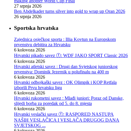
making another World Cup Final
27 srpnja 2026
Ben Abdelkader turns silver into gold to wrap up Oran 2026
26 srpnja 2026
Sportska hrvatska
Zajednica osječkog sporta : Illia Kovtun na Europskom
prvenstvu debitira za Hrvatsku
6 kolovoza 2026
Hrvatski pikado savez ⓕ: WDF JAKO SPORT Classic 2026
6 kolovoza 2026
Hrvatski atletski savez : Drugi dan Svjetskog juniorskog
prvenstva: Dominik Jezernik u polufinalu na 400 m
6 kolovoza 2026
Hrvatski odbojkaški savez : OK Olimpik i KOP Retfala
izborili Prvu hrvatsku ligu
6 kolovoza 2026
Hrvatski rukometni savez : Mlađi juniori: Poraz od Danske,
slijedi borba za poredak od 5. do 8. mjesta
6 kolovoza 2026
Hrvatski veslački savez ⓕ: RASPORED NASTUPA
NAŠIH VESLAČICA I VESLAČA DRUGOG DANA
SVJETSKOG ...
6 kolovoza 2026