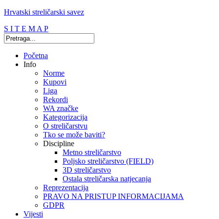
Hrvatski streličarski savez
S I T E M A P
Početna
Info
Norme
Kupovi
Liga
Rekordi
WA značke
Kategorizacija
O streličarstvu
Tko se može baviti?
Discipline
Metno streličarstvo
Poljsko streličarstvo (FIELD)
3D streličarstvo
Ostala streličarska natjecanja
Reprezentacija
PRAVO NA PRISTUP INFORMACIJAMA
GDPR
Vijesti