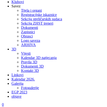
Klubovi
Savez
Tijela i organi
Registracijske iskaznice
Sekcija streličarskih sudaca
Sekcija ZHST treneri
Dokumenti
Zapisnici
Obrasci
Logo saveza
ARHIVA
3D
Vijesti
Kalendar 3D natjecanja
Pravila 3D
Dokumenti 3D
Kontakt 3D
Linkovi
Kalendar 2026.
Galerija
Fotogalerije
EGP 2023
objave
0