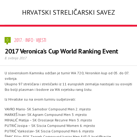
HRVATSKI STRELIČARSKI SAVEZ
2017.
·
INFO
·
VIJESTI
0
2017 Veronica’s Cup World Ranking Event
8. svibnja 2017
U slovenskom Kamniku održan je turnir WA 720, Veronikin kup od 05. do 07.
svibnja.
Ukupno 97 streličara i streličarki iz 11 europskih zemalja nastojali su osvojiti
što bolji plasman i bodove za WA svjetsku rang listu.
Iz Hrvatske su na ovom turniru sudjelovali:
VAVRO Mario- SK Samobor Compound Men 2. mjesto
MARKEŠ Ivan- SK Agram Compound Men 3. mjesto
MIHALIĆ Matija – SK Oroslavje Recurve Men 3. mjesto
PUTRIĆ Josipa – SK Siscia Compound Women 6. mjesto
PUTRIĆ Vjekoslav- SK Siscia Compound Men 6. mjesto
ŠIMIC Filip- PSK Zagreb Compound Junior Men 645/1 kvalifikacije