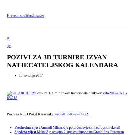
Hrvatski streličarski savez
0
3D
POZIVI ZA 3D TURNIRE IZVAN
NATJECATELJSKOG KALENDARA
17. svibnja 2017
Poziv za 3. turnir Pokala tradicionalnih lukova:
vab-2017-05-21-
66-218
Poziv za 6. 3D Pokal Karavanke:
vab-2017-05-27-66-221
Prethodna vijest
Amandi Mlinarić je potvrđen svjetski i europski rekord!
Sljedeća vijest
Mihalić je osvojio 2. mjesto ukupno na Grand Prix European