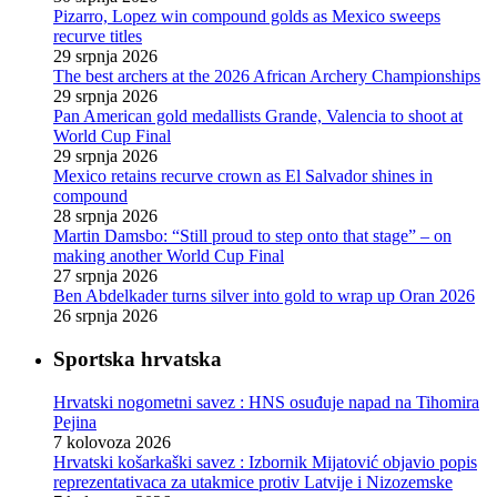
Pizarro, Lopez win compound golds as Mexico sweeps
recurve titles
29 srpnja 2026
The best archers at the 2026 African Archery Championships
29 srpnja 2026
Pan American gold medallists Grande, Valencia to shoot at
World Cup Final
29 srpnja 2026
Mexico retains recurve crown as El Salvador shines in
compound
28 srpnja 2026
Martin Damsbo: “Still proud to step onto that stage” – on
making another World Cup Final
27 srpnja 2026
Ben Abdelkader turns silver into gold to wrap up Oran 2026
26 srpnja 2026
Sportska hrvatska
Hrvatski nogometni savez : HNS osuđuje napad na Tihomira
Pejina
7 kolovoza 2026
Hrvatski košarkaški savez : Izbornik Mijatović objavio popis
reprezentativaca za utakmice protiv Latvije i Nizozemske