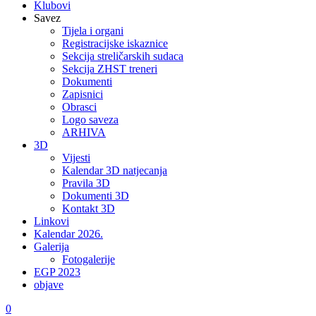
Klubovi
Savez
Tijela i organi
Registracijske iskaznice
Sekcija streličarskih sudaca
Sekcija ZHST treneri
Dokumenti
Zapisnici
Obrasci
Logo saveza
ARHIVA
3D
Vijesti
Kalendar 3D natjecanja
Pravila 3D
Dokumenti 3D
Kontakt 3D
Linkovi
Kalendar 2026.
Galerija
Fotogalerije
EGP 2023
objave
0