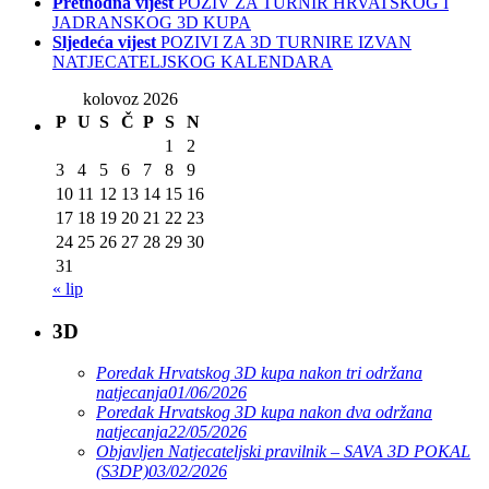
Prethodna vijest
POZIV ZA TURNIR HRVATSKOG I
JADRANSKOG 3D KUPA
Sljedeća vijest
POZIVI ZA 3D TURNIRE IZVAN
NATJECATELJSKOG KALENDARA
kolovoz 2026
P
U
S
Č
P
S
N
1
2
3
4
5
6
7
8
9
10
11
12
13
14
15
16
17
18
19
20
21
22
23
24
25
26
27
28
29
30
31
« lip
3D
Poredak Hrvatskog 3D kupa nakon tri održana
natjecanja
01/06/2026
Poredak Hrvatskog 3D kupa nakon dva održana
natjecanja
22/05/2026
Objavljen Natjecateljski pravilnik – SAVA 3D POKAL
(S3DP)
03/02/2026