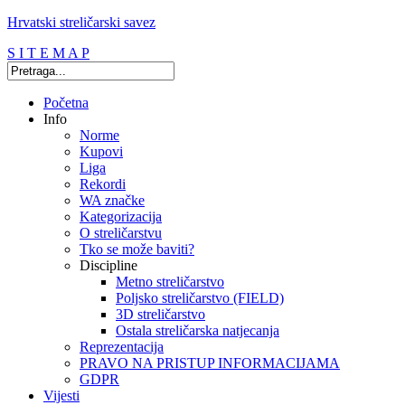
Hrvatski streličarski savez
S I T E M A P
Početna
Info
Norme
Kupovi
Liga
Rekordi
WA značke
Kategorizacija
O streličarstvu
Tko se može baviti?
Discipline
Metno streličarstvo
Poljsko streličarstvo (FIELD)
3D streličarstvo
Ostala streličarska natjecanja
Reprezentacija
PRAVO NA PRISTUP INFORMACIJAMA
GDPR
Vijesti