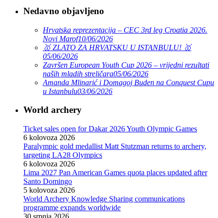
Nedavno objavljeno
Hrvatska reprezentacija – CEC 3rd leg Croatia 2026.
Novi Marof
10/06/2026
🥇 ZLATO ZA HRVATSKU U ISTANBULU! 🥇
05/06/2026
Završen European Youth Cup 2026 – vrijedni rezultati
naših mladih streličara
05/06/2026
Amanda Mlinarić i Domagoj Buden na Conquest Cupu
u Istanbulu
03/06/2026
World archery
Ticket sales open for Dakar 2026 Youth Olympic Games
6 kolovoza 2026
Paralympic gold medallist Matt Stutzman returns to archery,
targeting LA28 Olympics
6 kolovoza 2026
Lima 2027 Pan American Games quota places updated after
Santo Domingo
5 kolovoza 2026
World Archery Knowledge Sharing communications
programme expands worldwide
30 srpnja 2026