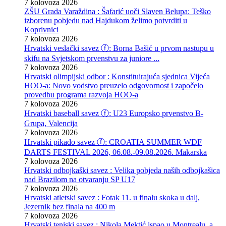
7 kolovoza 2026
ZŠU Grada Varaždina : Šafarić uoči Slaven Belupa: Teško
izborenu pobjedu nad Hajdukom želimo potvrditi u
Koprivnici
7 kolovoza 2026
Hrvatski veslački savez ⓕ: Borna Bašić u prvom nastupu u
skifu na Svjetskom prvenstvu za juniore ...
7 kolovoza 2026
Hrvatski olimpijski odbor : Konstituirajuća sjednica Vijeća
HOO-a: Novo vodstvo preuzelo odgovornost i započelo
provedbu programa razvoja HOO-a
7 kolovoza 2026
Hrvatski baseball savez ⓕ: U23 Europsko prvenstvo B-
Grupa, Valencija
7 kolovoza 2026
Hrvatski pikado savez ⓕ: CROATIA SUMMER WDF
DARTS FESTIVAL 2026, 06.08.-09.08.2026. Makarska
7 kolovoza 2026
Hrvatski odbojkaški savez : Velika pobjeda naših odbojkašica
nad Brazilom na otvaranju SP U17
7 kolovoza 2026
Hrvatski atletski savez : Fotak 11. u finalu skoka u dalj,
Jezernik bez finala na 400 m
7 kolovoza 2026
Hrvatski teniski savez : Nikola Mektić ispao u Montrealu, a