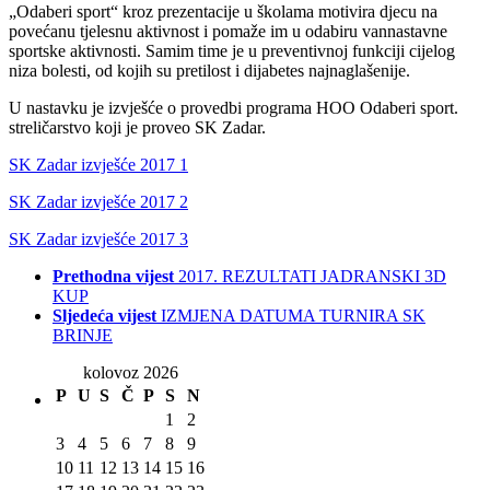
„Odaberi sport“ kroz prezentacije u školama motivira djecu na
povećanu tjelesnu aktivnost i pomaže im u odabiru vannastavne
sportske aktivnosti. Samim time je u preventivnoj funkciji cijelog
niza bolesti, od kojih su pretilost i dijabetes najnaglašenije.
U nastavku je izvješće o provedbi programa HOO Odaberi sport.
streličarstvo koji je proveo SK Zadar.
SK Zadar izvješće 2017 1
SK Zadar izvješće 2017 2
SK Zadar izvješće 2017 3
Prethodna vijest
2017. REZULTATI JADRANSKI 3D
KUP
Sljedeća vijest
IZMJENA DATUMA TURNIRA SK
BRINJE
kolovoz 2026
P
U
S
Č
P
S
N
1
2
3
4
5
6
7
8
9
10
11
12
13
14
15
16