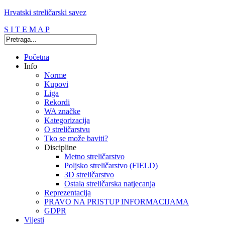
Hrvatski streličarski savez
S I T E M A P
Početna
Info
Norme
Kupovi
Liga
Rekordi
WA značke
Kategorizacija
O streličarstvu
Tko se može baviti?
Discipline
Metno streličarstvo
Poljsko streličarstvo (FIELD)
3D streličarstvo
Ostala streličarska natjecanja
Reprezentacija
PRAVO NA PRISTUP INFORMACIJAMA
GDPR
Vijesti