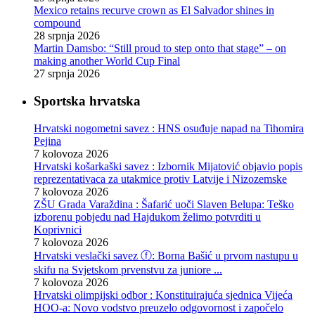
Mexico retains recurve crown as El Salvador shines in
compound
28 srpnja 2026
Martin Damsbo: “Still proud to step onto that stage” – on
making another World Cup Final
27 srpnja 2026
Sportska hrvatska
Hrvatski nogometni savez : HNS osuđuje napad na Tihomira
Pejina
7 kolovoza 2026
Hrvatski košarkaški savez : Izbornik Mijatović objavio popis
reprezentativaca za utakmice protiv Latvije i Nizozemske
7 kolovoza 2026
ZŠU Grada Varaždina : Šafarić uoči Slaven Belupa: Teško
izborenu pobjedu nad Hajdukom želimo potvrditi u
Koprivnici
7 kolovoza 2026
Hrvatski veslački savez ⓕ: Borna Bašić u prvom nastupu u
skifu na Svjetskom prvenstvu za juniore ...
7 kolovoza 2026
Hrvatski olimpijski odbor : Konstituirajuća sjednica Vijeća
HOO-a: Novo vodstvo preuzelo odgovornost i započelo