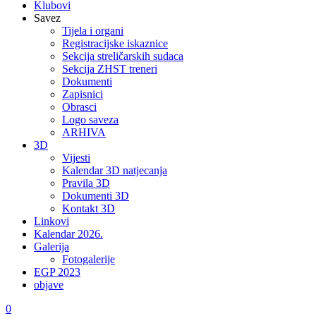
Klubovi
Savez
Tijela i organi
Registracijske iskaznice
Sekcija streličarskih sudaca
Sekcija ZHST treneri
Dokumenti
Zapisnici
Obrasci
Logo saveza
ARHIVA
3D
Vijesti
Kalendar 3D natjecanja
Pravila 3D
Dokumenti 3D
Kontakt 3D
Linkovi
Kalendar 2026.
Galerija
Fotogalerije
EGP 2023
objave
0