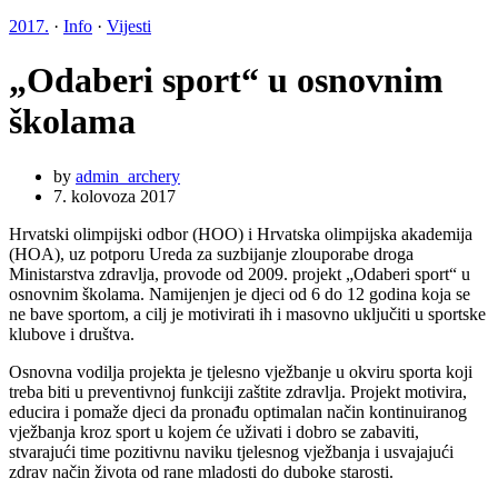
2017.
·
Info
·
Vijesti
„Odaberi sport“ u osnovnim
školama
by
admin_archery
7. kolovoza 2017
Hrvatski olimpijski odbor (HOO) i Hrvatska olimpijska akademija
(HOA), uz potporu Ureda za suzbijanje zlouporabe droga
Ministarstva zdravlja, provode od 2009. projekt „Odaberi sport“ u
osnovnim školama. Namijenjen je djeci od 6 do 12 godina koja se
ne bave sportom, a cilj je motivirati ih i masovno uključiti u sportske
klubove i društva.
Osnovna vodilja projekta je tjelesno vježbanje u okviru sporta koji
treba biti u preventivnoj funkciji zaštite zdravlja. Projekt motivira,
educira i pomaže djeci da pronađu optimalan način kontinuiranog
vježbanja kroz sport u kojem će uživati i dobro se zabaviti,
stvarajući time pozitivnu naviku tjelesnog vježbanja i usvajajući
zdrav način života od rane mladosti do duboke starosti.