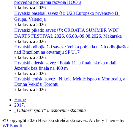
provedbu programa razvoja HOO-a
7 kolovoza 2026
Hrvatski baseball savez ⓕ: U23 Europsko prvenstvo B-
Grupa, Valencija
7 kolovoza 2026
Hrvatski pikado savez ⓕ: CROATIA SUMMER WDF
DARTS FESTIVAL 2026, 06.08.-09.08.2026. Makarska
7 kolovoza 2026
Hrvatski odbojkaški savez : Velika pobjeda naših odbojkašica
nad Brazilom na otvaranju SP U17
7 kolovoza 2026
Hrvatski atletski savez : Fotak 11. u finalu skoka u dalj,
Jezernik bez finala na 400 m
7 kolovoza 2026
Hrvatski teniski savez : Nikola Mektić ispao u Montrealu, a
Donna Vekić u Torontu
7 kolovoza 2026
Home
2017.
„Odaberi sport“ u osnovnim školama
© Copyright 2026 Hrvatski streličarski savez.
Archery Theme by
WPBandit
.