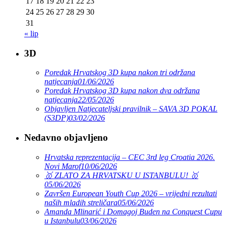
17
18
19
20
21
22
23
24
25
26
27
28
29
30
31
« lip
3D
Poredak Hrvatskog 3D kupa nakon tri održana
natjecanja
01/06/2026
Poredak Hrvatskog 3D kupa nakon dva održana
natjecanja
22/05/2026
Objavljen Natjecateljski pravilnik – SAVA 3D POKAL
(S3DP)
03/02/2026
Nedavno objavljeno
Hrvatska reprezentacija – CEC 3rd leg Croatia 2026.
Novi Marof
10/06/2026
🥇 ZLATO ZA HRVATSKU U ISTANBULU! 🥇
05/06/2026
Završen European Youth Cup 2026 – vrijedni rezultati
naših mladih streličara
05/06/2026
Amanda Mlinarić i Domagoj Buden na Conquest Cupu
u Istanbulu
03/06/2026