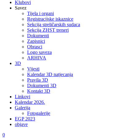
Klubovi
Savez
Tijela i organi
Registracijske iskaznice
Sekcija streličarskih sudaca
Sekcija ZHST treneri
Dokumenti
Zapisnici
Obrasci
Logo saveza
ARHIVA
3D
Vijesti
Kalendar 3D natjecanja
Pravila 3D
Dokumenti 3D
Kontakt 3D
Linkovi
Kalendar 2026.
Galerija
Fotogalerije
EGP 2023
objave
0