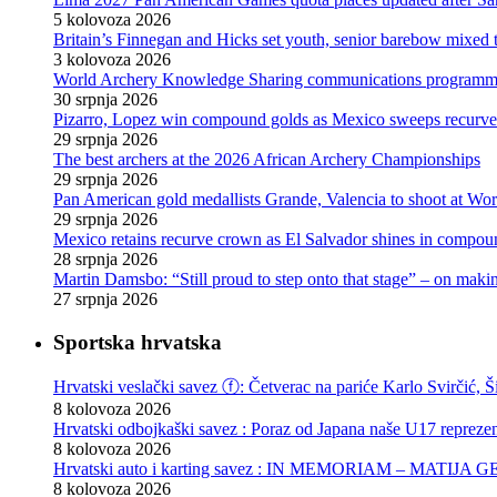
5 kolovoza 2026
Britain’s Finnegan and Hicks set youth, senior barebow mixed 
3 kolovoza 2026
World Archery Knowledge Sharing communications programm
30 srpnja 2026
Pizarro, Lopez win compound golds as Mexico sweeps recurve t
29 srpnja 2026
The best archers at the 2026 African Archery Championships
29 srpnja 2026
Pan American gold medallists Grande, Valencia to shoot at Wo
29 srpnja 2026
Mexico retains recurve crown as El Salvador shines in compou
28 srpnja 2026
Martin Damsbo: “Still proud to step onto that stage” – on mak
27 srpnja 2026
Sportska hrvatska
Hrvatski veslački savez ⓕ: Četverac na pariće Karlo Svirčić, Š
8 kolovoza 2026
Hrvatski odbojkaški savez : Poraz od Japana naše U17 reprezen
8 kolovoza 2026
Hrvatski auto i karting savez : IN MEMORIAM – MATIJA 
8 kolovoza 2026