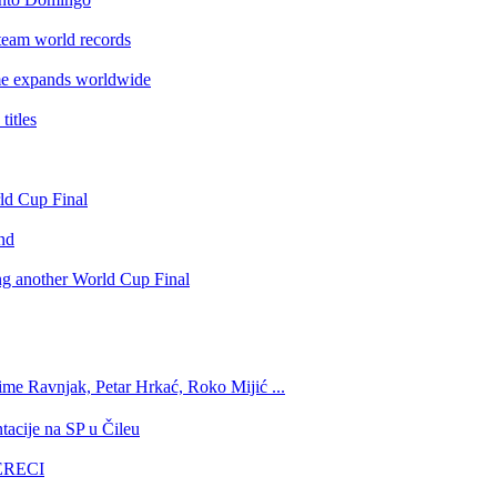
team world records
e expands worldwide
itles
rld Cup Final
nd
ing another World Cup Final
ime Ravnjak, Petar Hrkać, Roko Mijić ...
tacije na SP u Čileu
GERECI