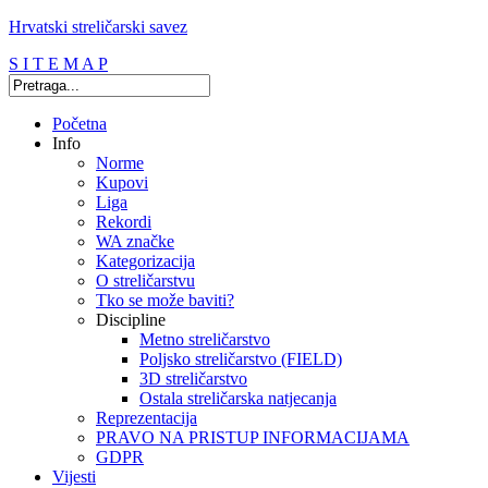
Hrvatski streličarski savez
S I T E M A P
Početna
Info
Norme
Kupovi
Liga
Rekordi
WA značke
Kategorizacija
O streličarstvu
Tko se može baviti?
Discipline
Metno streličarstvo
Poljsko streličarstvo (FIELD)
3D streličarstvo
Ostala streličarska natjecanja
Reprezentacija
PRAVO NA PRISTUP INFORMACIJAMA
GDPR
Vijesti