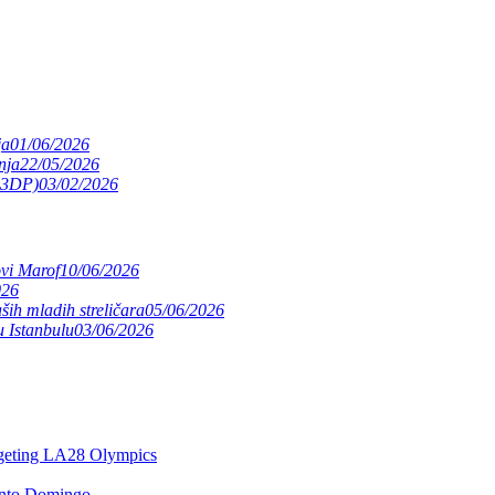
ja
01/06/2026
nja
22/05/2026
(S3DP)
03/02/2026
ovi Marof
10/06/2026
026
ših mladih streličara
05/06/2026
 Istanbulu
03/06/2026
argeting LA28 Olympics
anto Domingo