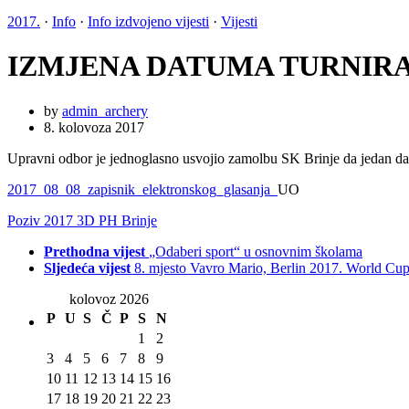
2017.
·
Info
·
Info izdvojeno vijesti
·
Vijesti
IZMJENA DATUMA TURNIRA
by
admin_archery
8. kolovoza 2017
Upravni odbor je jednoglasno usvojio zamolbu SK Brinje da jedan dan
2017_08_08_zapisnik_elektronskog_glasanja_
UO
Poziv 2017 3D PH Brinje
Prethodna vijest
„Odaberi sport“ u osnovnim školama
Sljedeća vijest
8. mjesto Vavro Mario, Berlin 2017. World Cup
kolovoz 2026
P
U
S
Č
P
S
N
1
2
3
4
5
6
7
8
9
10
11
12
13
14
15
16
17
18
19
20
21
22
23