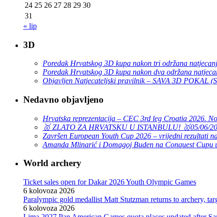
24
25
26
27
28
29
30
31
« lip
3D
Poredak Hrvatskog 3D kupa nakon tri održana natjecan
Poredak Hrvatskog 3D kupa nakon dva održana natjeca
Objavljen Natjecateljski pravilnik – SAVA 3D POKAL 
Nedavno objavljeno
Hrvatska reprezentacija – CEC 3rd leg Croatia 2026. N
🥇 ZLATO ZA HRVATSKU U ISTANBULU! 🥇
05/06/2
Završen European Youth Cup 2026 – vrijedni rezultati na
Amanda Mlinarić i Domagoj Buden na Conquest Cupu u
World archery
Ticket sales open for Dakar 2026 Youth Olympic Games
6 kolovoza 2026
Paralympic gold medallist Matt Stutzman returns to archery, t
6 kolovoza 2026
Lima 2027 Pan American Games quota places updated after S