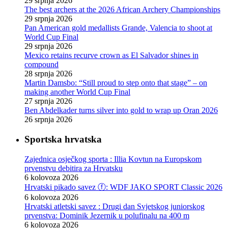
29 srpnja 2026
The best archers at the 2026 African Archery Championships
29 srpnja 2026
Pan American gold medallists Grande, Valencia to shoot at
World Cup Final
29 srpnja 2026
Mexico retains recurve crown as El Salvador shines in
compound
28 srpnja 2026
Martin Damsbo: “Still proud to step onto that stage” – on
making another World Cup Final
27 srpnja 2026
Ben Abdelkader turns silver into gold to wrap up Oran 2026
26 srpnja 2026
Sportska hrvatska
Zajednica osječkog sporta : Illia Kovtun na Europskom
prvenstvu debitira za Hrvatsku
6 kolovoza 2026
Hrvatski pikado savez ⓕ: WDF JAKO SPORT Classic 2026
6 kolovoza 2026
Hrvatski atletski savez : Drugi dan Svjetskog juniorskog
prvenstva: Dominik Jezernik u polufinalu na 400 m
6 kolovoza 2026