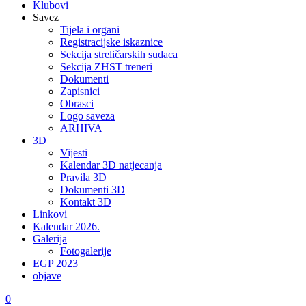
Klubovi
Savez
Tijela i organi
Registracijske iskaznice
Sekcija streličarskih sudaca
Sekcija ZHST treneri
Dokumenti
Zapisnici
Obrasci
Logo saveza
ARHIVA
3D
Vijesti
Kalendar 3D natjecanja
Pravila 3D
Dokumenti 3D
Kontakt 3D
Linkovi
Kalendar 2026.
Galerija
Fotogalerije
EGP 2023
objave
0