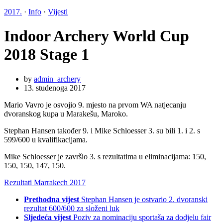
2017.
·
Info
·
Vijesti
Indoor Archery World Cup
2018 Stage 1
by
admin_archery
13. studenoga 2017
Mario Vavro je osvojio 9. mjesto na prvom WA natjecanju
dvoranskog kupa u Marakešu, Maroko.
Stephan Hansen također 9. i Mike Schloesser 3. su bili 1. i 2. s
599/600 u kvalifikacijama.
Mike Schloesser je završio 3. s rezultatima u eliminacijama: 150,
150, 150, 147, 150.
Rezultati Marrakech 2017
Prethodna vijest
Stephan Hansen je ostvario 2. dvoranski
rezultat 600/600 za složeni luk
Sljedeća vijest
Poziv za nominaciju sportaša za dodjelu fair