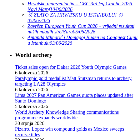
Hrvatska reprezentacija – CEC 3rd leg Croatia 2026.
Novi Marof
10/06/2026
🥇 ZLATO ZA HRVATSKU U ISTANBULU! 🥇
05/06/2026
Završen European Youth Cup 2026 – vrijedni rezultati
naših mladih streličara
05/06/2026
Amanda Mlinarić i Domagoj Buden na Conquest Cupu
u Istanbulu
03/06/2026
World archery
Ticket sales open for Dakar 2026 Youth Olympic Games
6 kolovoza 2026
Paralympic gold medallist Matt Stutzman returns to archery,
targeting LA28 Olympics
6 kolovoza 2026
Lima 2027 Pan American Games quota places updated after
Santo Domingo
5 kolovoza 2026
World Archery Knowledge Sharing communications
programme expands worldwide
30 srpnja 2026
Pizarro, Lopez win compound golds as Mexico sweeps
recurve titles