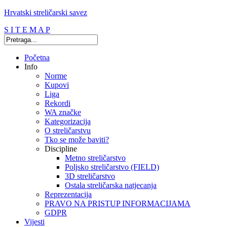
Hrvatski streličarski savez
S I T E M A P
Početna
Info
Norme
Kupovi
Liga
Rekordi
WA značke
Kategorizacija
O streličarstvu
Tko se može baviti?
Discipline
Metno streličarstvo
Poljsko streličarstvo (FIELD)
3D streličarstvo
Ostala streličarska natjecanja
Reprezentacija
PRAVO NA PRISTUP INFORMACIJAMA
GDPR
Vijesti