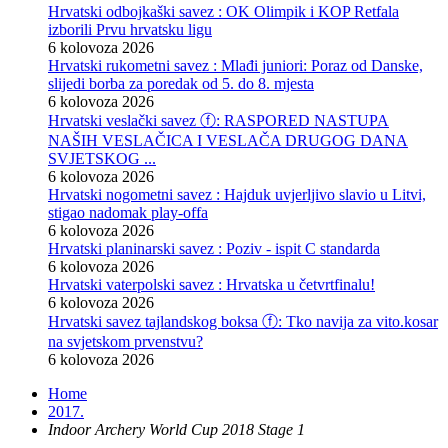
Hrvatski odbojkaški savez : OK Olimpik i KOP Retfala
izborili Prvu hrvatsku ligu
6 kolovoza 2026
Hrvatski rukometni savez : Mlađi juniori: Poraz od Danske,
slijedi borba za poredak od 5. do 8. mjesta
6 kolovoza 2026
Hrvatski veslački savez ⓕ: RASPORED NASTUPA
NAŠIH VESLAČICA I VESLAČA DRUGOG DANA
SVJETSKOG ...
6 kolovoza 2026
Hrvatski nogometni savez : Hajduk uvjerljivo slavio u Litvi,
stigao nadomak play-offa
6 kolovoza 2026
Hrvatski planinarski savez : Poziv - ispit C standarda
6 kolovoza 2026
Hrvatski vaterpolski savez : Hrvatska u četvrtfinalu!
6 kolovoza 2026
Hrvatski savez tajlandskog boksa ⓕ: Tko navija za vito.kosar
na svjetskom prvenstvu?
6 kolovoza 2026
Home
2017.
Indoor Archery World Cup 2018 Stage 1