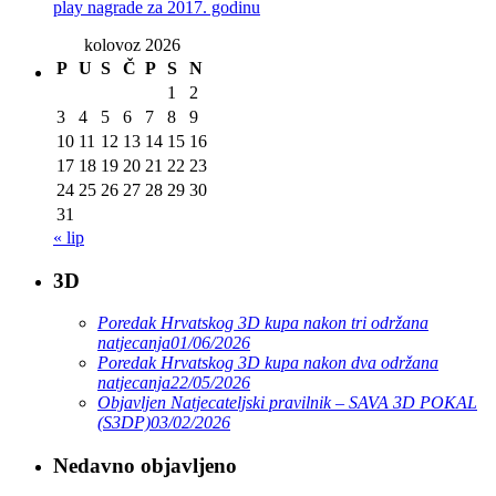
play nagrade za 2017. godinu
kolovoz 2026
P
U
S
Č
P
S
N
1
2
3
4
5
6
7
8
9
10
11
12
13
14
15
16
17
18
19
20
21
22
23
24
25
26
27
28
29
30
31
« lip
3D
Poredak Hrvatskog 3D kupa nakon tri održana
natjecanja
01/06/2026
Poredak Hrvatskog 3D kupa nakon dva održana
natjecanja
22/05/2026
Objavljen Natjecateljski pravilnik – SAVA 3D POKAL
(S3DP)
03/02/2026
Nedavno objavljeno