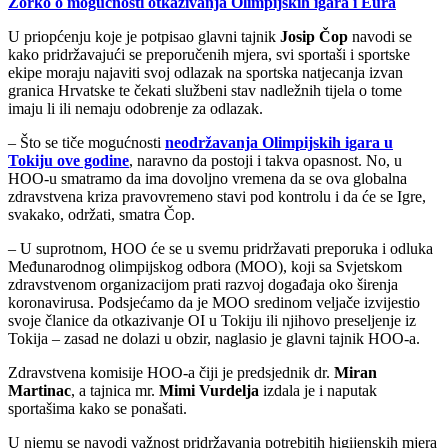
Zorko o mogućnosti otkazivanja Olimpijskih igara i Eura
U priopćenju koje je potpisao glavni tajnik
Josip Čop
navodi se
kako pridržavajući se preporučenih mjera, svi sportaši i sportske
ekipe moraju najaviti svoj odlazak na sportska natjecanja izvan
granica Hrvatske te čekati službeni stav nadležnih tijela o tome
imaju li ili nemaju odobrenje za odlazak.
– Što se tiče mogućnosti
neodržavanja Olimpijskih igara u
Tokiju ove godine
, naravno da postoji i takva opasnost. No, u
HOO-u smatramo da ima dovoljno vremena da se ova globalna
zdravstvena kriza pravovremeno stavi pod kontrolu i da će se Igre,
svakako, održati, smatra Čop.
– U suprotnom, HOO će se u svemu pridržavati preporuka i odluka
Međunarodnog olimpijskog odbora (MOO), koji sa Svjetskom
zdravstvenom organizacijom prati razvoj događaja oko širenja
koronavirusa. Podsjećamo da je MOO sredinom veljače izvijestio
svoje članice da otkazivanje OI u Tokiju ili njihovo preseljenje iz
Tokija – zasad ne dolazi u obzir, naglasio je glavni tajnik HOO-a.
Zdravstvena komisije HOO-a čiji je predsjednik dr.
Miran
Martinac
, a tajnica mr.
Mimi Vurdelja
izdala je i naputak
sportašima kako se ponašati.
U njemu se navodi važnost pridržavanja potrebitih higijenskih mjera