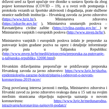
državni ured za šport upućuje sve dionike u sustavu športa da zbog
pojave koronavirusa (COVID – 19), a u svezi svih postupanja i
protokola vezanih uz športske aktivnosti i događanja, prate službene
stranice nadležnih institucija – Hrvatskog zavoda za javno zdravstvo
(
https://www.hzjz.hr/
), Ministarstva zdravstva
(
https://zdravlje.gov.hr/
), Ministarstva unutarnjih poslova –
Ravnateljstva civilne zaštite (
https://civilna-zastita.gov.hr/
) te
Ministarstva vanjskih i europskih poslova (
http://www.mvep.hr/hr/
).
Ministarstvo vanjskih i europskih poslova izdalo je preporuke za
putovanje kojim građane poziva na oprez i detaljnije informiranje
prije puta u Talijansku Republiku:
(
http://www.mvep.hr/hr/mediji/priopcenja/preporuka-za-putovanje-
u-talijansku-republiku,32690.html
)
Hrvatskim državljanima preporučuje se pridržavanje preporuka
Hrvatskog zavoda za javno zdravstvo:
https://www.hzjz.hr/sluzba-
epidemiologija-zarazne-bolesti/pitanja-i-odgovori-o-novom-
koronavirusu-2019-ncov/
Zbog povećanog interesa javnosti i medija, Ministarstvo zdravstva i
Hrvatski zavod za javno zdravstvo svakoga dana u 15 sati na svojim
mrežnim stranicama objavljuju najnovija saznanja o novom
koronavirusu:
https://www.hzjz.hr/medunarodna-
istrazivanja/koronavirus-najnoviji-podatci/