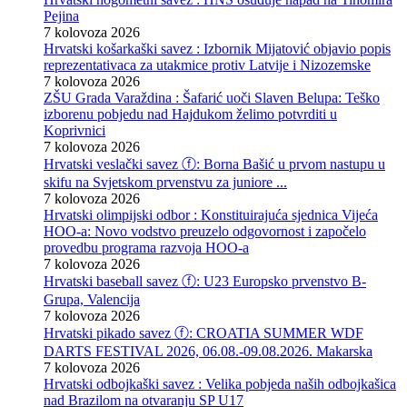
Pejina
7 kolovoza 2026
Hrvatski košarkaški savez : Izbornik Mijatović objavio popis
reprezentativaca za utakmice protiv Latvije i Nizozemske
7 kolovoza 2026
ZŠU Grada Varaždina : Šafarić uoči Slaven Belupa: Teško
izborenu pobjedu nad Hajdukom želimo potvrditi u
Koprivnici
7 kolovoza 2026
Hrvatski veslački savez ⓕ: Borna Bašić u prvom nastupu u
skifu na Svjetskom prvenstvu za juniore ...
7 kolovoza 2026
Hrvatski olimpijski odbor : Konstituirajuća sjednica Vijeća
HOO-a: Novo vodstvo preuzelo odgovornost i započelo
provedbu programa razvoja HOO-a
7 kolovoza 2026
Hrvatski baseball savez ⓕ: U23 Europsko prvenstvo B-
Grupa, Valencija
7 kolovoza 2026
Hrvatski pikado savez ⓕ: CROATIA SUMMER WDF
DARTS FESTIVAL 2026, 06.08.-09.08.2026. Makarska
7 kolovoza 2026
Hrvatski odbojkaški savez : Velika pobjeda naših odbojkašica
nad Brazilom na otvaranju SP U17