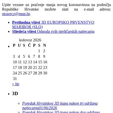
Upite vezane uz praćenje stanja novog koronavirusa na području
Republike Hrvatske možete slati na e-mail adresu:
stozercz@mup.hr
.
Prethodna vijest
3D EUROPSKO PRVENSTVO
MARIBOR (SLO)
Sljedeća vijest
Odgoda svih streličarskih natjecanja
kolovoz 2026
P
U
S
Č
P
S
N
1
2
3
4
5
6
7
8
9
10
11
12
13
14
15
16
17
18
19
20
21
22
23
24
25
26
27
28
29
30
31
« lip
3D
Poredak Hrvatskog 3D kupa nakon tri održana
natjecanja
01/06/2026
Poredak Hrvatskog 3D kupa nakon dva održana