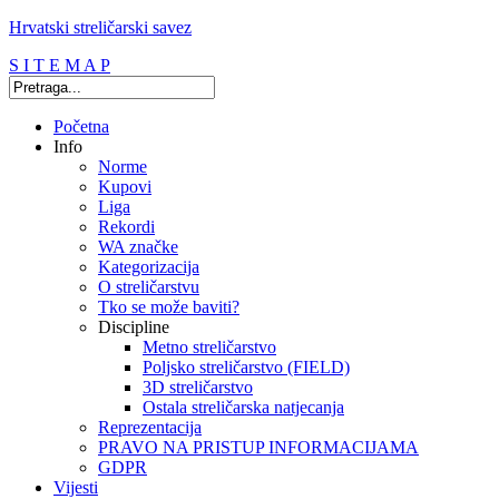
Hrvatski streličarski savez
S I T E M A P
Početna
Info
Norme
Kupovi
Liga
Rekordi
WA značke
Kategorizacija
O streličarstvu
Tko se može baviti?
Discipline
Metno streličarstvo
Poljsko streličarstvo (FIELD)
3D streličarstvo
Ostala streličarska natjecanja
Reprezentacija
PRAVO NA PRISTUP INFORMACIJAMA
GDPR
Vijesti