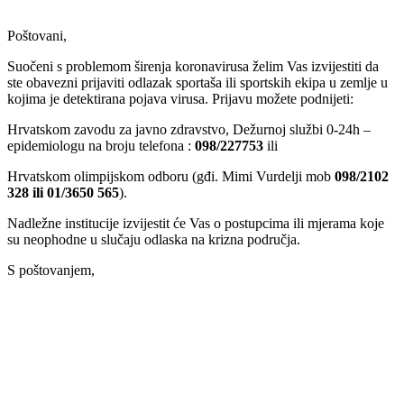
Poštovani,
Suočeni s problemom širenja koronavirusa želim Vas izvijestiti da
ste obavezni prijaviti odlazak sportaša ili sportskih ekipa u zemlje u
kojima je detektirana pojava virusa. Prijavu možete podnijeti:
Hrvatskom zavodu za javno zdravstvo, Dežurnoj službi 0-24h –
epidemiologu na broju telefona :
098/227753
ili
Hrvatskom olimpijskom odboru (gđi. Mimi Vurdelji mob
098/2102
328 ili 01/3650 565
).
Nadležne institucije izvijestit će Vas o postupcima ili mjerama koje
su neophodne u slučaju odlaska na krizna područja.
S poštovanjem,