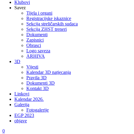
Klubovi
Savez
Tijela i organi
Registracijske iskaznice
Sekcija streličarskih sudaca
Sekcija ZHST treneri
Dokumenti
Zapisnici
Obrasci
Logo saveza
ARHIVA
3D
Vijesti
Kalendar 3D natjecanja
Pravila 3D
Dokumenti 3D
Kontakt 3D
Linkovi
Kalendar 2026.
Galerija
Fotogalerije
EGP 2023
objave
0