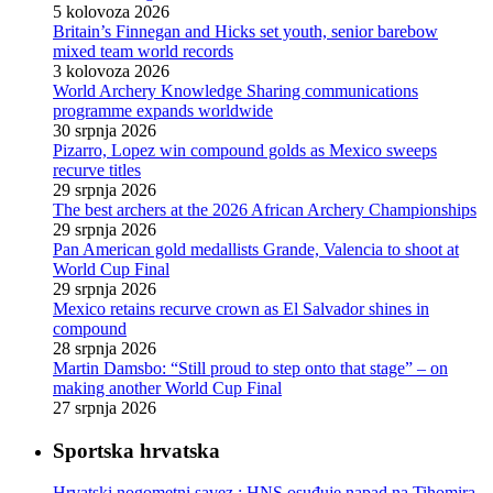
5 kolovoza 2026
Britain’s Finnegan and Hicks set youth, senior barebow
mixed team world records
3 kolovoza 2026
World Archery Knowledge Sharing communications
programme expands worldwide
30 srpnja 2026
Pizarro, Lopez win compound golds as Mexico sweeps
recurve titles
29 srpnja 2026
The best archers at the 2026 African Archery Championships
29 srpnja 2026
Pan American gold medallists Grande, Valencia to shoot at
World Cup Final
29 srpnja 2026
Mexico retains recurve crown as El Salvador shines in
compound
28 srpnja 2026
Martin Damsbo: “Still proud to step onto that stage” – on
making another World Cup Final
27 srpnja 2026
Sportska hrvatska
Hrvatski nogometni savez : HNS osuđuje napad na Tihomira