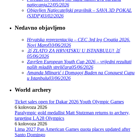
natjecanja
22/05/2026
Objavljen Natjecateljski pravilnik – SAVA 3D POKAL
(S3DP)
03/02/2026
Nedavno objavljeno
Hrvatska reprezentacija – CEC 3rd leg Croatia 2026.
Novi Marof
10/06/2026
🥇 ZLATO ZA HRVATSKU U ISTANBULU! 🥇
05/06/2026
Završen European Youth Cup 2026 – vrijedni rezultati
naših mladih streličara
05/06/2026
Amanda Mlinarić i Domagoj Buden na Conquest Cupu
u Istanbulu
03/06/2026
World archery
Ticket sales open for Dakar 2026 Youth Olympic Games
6 kolovoza 2026
Paralympic gold medallist Matt Stutzman returns to archery,
targeting LA28 Olympics
6 kolovoza 2026
Lima 2027 Pan American Games quota places updated after
Santo Domingo