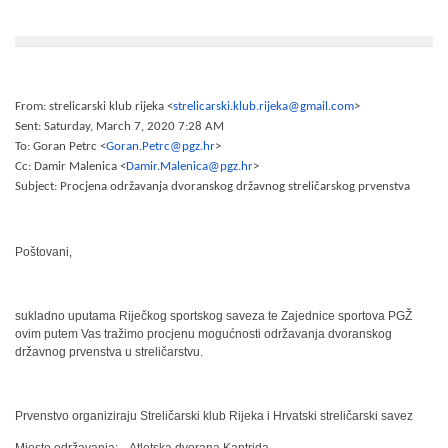
From:
strelicarski klub rijeka <
strelicarski.klub.rijeka@gmail.com
>
Sent:
Saturday, March 7, 2020 7:28 AM
To:
Goran Petrc <
Goran.Petrc@pgz.hr
>
Cc:
Damir Malenica <
Damir.Malenica@pgz.hr
>
Subject:
Procjena održavanja dvoranskog državnog streličarskog prvenstva
Poštovani,
sukladno uputama Riječkog sportskog saveza te Zajednice sportova PGŽ
ovim putem Vas tražimo procjenu mogućnosti održavanja dvoranskog
državnog prvenstva u streličarstvu.
Prvenstvo organiziraju Streličarski klub Rijeka i Hrvatski streličarski savez