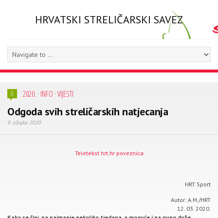
HRVATSKI STRELIČARSKI SAVEZ
2020.
·
INFO
·
VIJESTI
0
Odgoda svih streličarskih natjecanja
9. ožujka 2020
Teletekst hrt.hr poveznica
HRT Sport
Autor: A.M./HRT
12. 03. 2020.
Kako se čini, na najmanje nekoliko tjedana, a moguće i na puno duže,