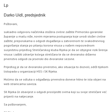
Lp
Darko Uidl, predsjednik
Poštovani,
sukladno odgovoru načelnika stožera civilne zaštite Primorsko-goranske
županije u mailu niže, novim mjerama postupanja koje uvodi stožer civilne
zaštite, preporukama o odgodi događanja u zatvorenom te svakodnevnog
pogoršanja stanja po pitanju korona virusa u našem neposrednom
susjedstvu prijedlog Streličarskog kluba Rijeka je da se izbjegne rizik širenja
virusa i zaštiti zdravlje kolega streličara te da se dvoransko državno
prvenstvo odgodi za jesenski dio dvoranske sezone.
Prijedlog je da se dvoransko prvenstvo, ako situacija to dozvoli, održi tijekom
listopada u organizaciji HSS i SK Rijeka.
Molimo da se odluka o odgađanju prvenstva donese hitno te ista objavi na
web stranicama saveza.
SK Rijeka će obavijest o odgodi proslijediti svima koji su svoje streličare već
prijavili na natjecanje.
Sa poštovanjem,