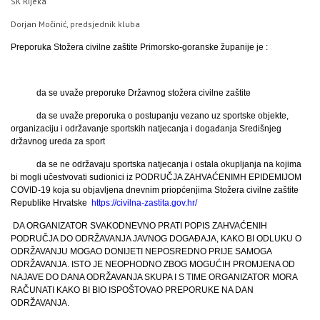
SK Rijeka
Dorjan Močinić, predsjednik kluba
Preporuka Stožera civilne zaštite Primorsko-goranske županije je :
da se uvaže preporuke Državnog stožera civilne zaštite
da se uvaže preporuka o postupanju vezano uz sportske objekte,
organizaciju i održavanje sportskih natjecanja i događanja Središnjeg
državnog ureda za sport
da se ne održavaju sportska natjecanja i ostala okupljanja na kojima
bi mogli učestvovati sudionici iz PODRUČJA ZAHVAĆENIMH EPIDEMIJOM
COVID-19 koja su objavljena dnevnim priopćenjima Stožera civilne zaštite
Republike Hrvatske
https://civilna-zastita.gov.hr/
DA ORGANIZATOR SVAKODNEVNO PRATI POPIS ZAHVAĆENIH
PODRUČJA DO ODRŽAVANJA JAVNOG DOGAĐAJA, KAKO BI ODLUKU O
ODRŽAVANJU MOGAO DONIJETI NEPOSREDNO PRIJE SAMOGA
ODRŽAVANJA. ISTO JE NEOPHODNO ZBOG MOGUĆIH PROMJENA OD
NAJAVE DO DANA ODRŽAVANJA SKUPA I S TIME ORGANIZATOR MORA
RAČUNATI KAKO BI BIO ISPOŠTOVAO PREPORUKE NA DAN
ODRŽAVANJA.