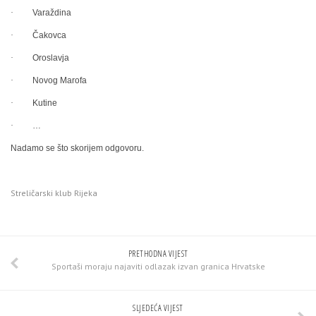
·
Varaždina
·
Čakovca
·
Oroslavja
·
Novog Marofa
·
Kutine
·
…
Nadamo se što skorijem odgovoru.
Streličarski klub Rijeka
PRETHODNA VIJEST
Sportaši moraju najaviti odlazak izvan granica Hrvatske
SLJEDEĆA VIJEST