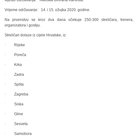
Mjesto održavanja: Atletska dvorana Kantrida.
Vrijeme održavanje: 14. i 15. ožujka 2020. godine.
Na prvenstvu se kroz dva dana očekuje 250-300 streličara, trenera,
organizatora i gostiju.
Streličari dolaze iz cijele Hrvatske, iz:
·
Rijeke
·
Poreča
·
Krka
·
Zadra
·
Splita
·
Zagreba
·
Siska
·
Gline
·
Sesveta
·
Samobora