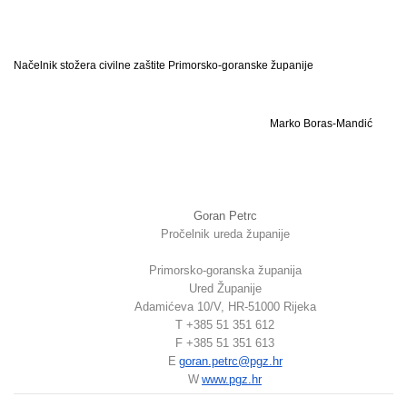
Načelnik stožera civilne zaštite Primorsko-goranske županije
Marko Boras-Mandić
Goran Petrc
Pročelnik ureda županije
Primorsko-goranska županija
Ured Županije
Adamićeva 10/V, HR-51000 Rijeka
T +385 51 351 612
F +385 51 351 613
E
goran.petrc@pgz.hr
W
www.pgz.hr