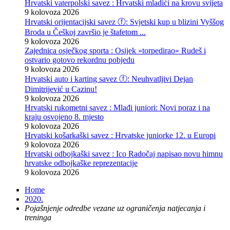
Hrvatski vaterpolski savez : Hrvatski mladići na krovu svijeta
9 kolovoza 2026
Hrvatski orijentacijski savez ⓕ: Svjetski kup u blizini Vyššog
Broda u Češkoj završio je štafetom ...
9 kolovoza 2026
Zajednica osječkog sporta : Osijek »torpedirao« Rudeš i
ostvario gotovo rekordnu pobjedu
9 kolovoza 2026
Hrvatski auto i karting savez ⓕ: Neuhvatljivi Dejan
Dimitrijević u Cazinu!
9 kolovoza 2026
Hrvatski rukometni savez : Mlađi juniori: Novi poraz i na
kraju osvojeno 8. mjesto
9 kolovoza 2026
Hrvatski košarkaški savez : Hrvatske juniorke 12. u Europi
9 kolovoza 2026
Hrvatski odbojkaški savez : Ico Radočaj napisao novu himnu
hrvatske odbojkaške reprezentacije
9 kolovoza 2026
Home
2020.
Pojašnjenje odredbe vezane uz ograničenja natjecanja i
treninga