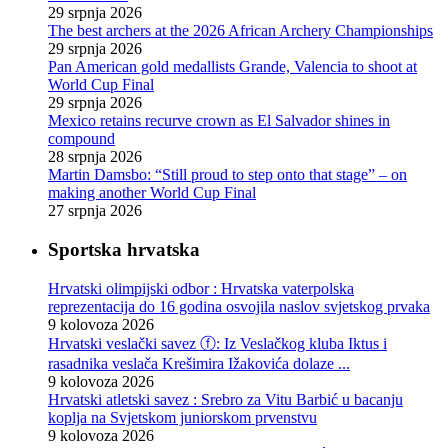
29 srpnja 2026
The best archers at the 2026 African Archery Championships
29 srpnja 2026
Pan American gold medallists Grande, Valencia to shoot at
World Cup Final
29 srpnja 2026
Mexico retains recurve crown as El Salvador shines in
compound
28 srpnja 2026
Martin Damsbo: “Still proud to step onto that stage” – on
making another World Cup Final
27 srpnja 2026
Sportska hrvatska
Hrvatski olimpijski odbor : Hrvatska vaterpolska
reprezentacija do 16 godina osvojila naslov svjetskog prvaka
9 kolovoza 2026
Hrvatski veslački savez ⓕ: Iz Veslačkog kluba Iktus i
rasadnika veslača Krešimira Ižakovića dolaze ...
9 kolovoza 2026
Hrvatski atletski savez : Srebro za Vitu Barbić u bacanju
koplja na Svjetskom juniorskom prvenstvu
9 kolovoza 2026