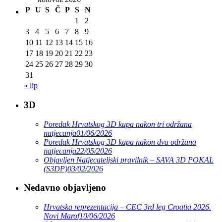
P
U
S
Č
P
S
N
1
2
3
4
5
6
7
8
9
10
11
12
13
14
15
16
17
18
19
20
21
22
23
24
25
26
27
28
29
30
31
« lip
3D
Poredak Hrvatskog 3D kupa nakon tri održana
natjecanja
01/06/2026
Poredak Hrvatskog 3D kupa nakon dva održana
natjecanja
22/05/2026
Objavljen Natjecateljski pravilnik – SAVA 3D POKAL
(S3DP)
03/02/2026
Nedavno objavljeno
Hrvatska reprezentacija – CEC 3rd leg Croatia 2026.
Novi Marof
10/06/2026