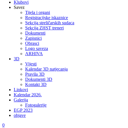
Klubovi
Savez
Tijela i organi
Registracijske iskaznice
Sekcija streličarskih sudaca
Sekcija ZHST treneri
Dokumenti
Zapisnici
Obrasci
Logo saveza
ARHIVA
3D
Vijesti
Kalendar 3D natjecanja
Pravila 3D
Dokumenti 3D
Kontakt 3D
Linkovi
Kalendar 2026.
Galerija
Fotogalerije
EGP 2023
objave
0