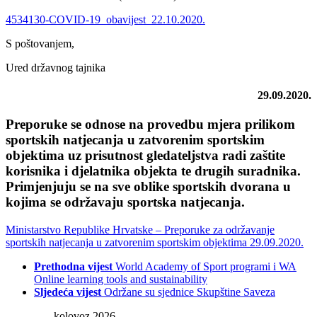
4534130-COVID-19_obavijest_22.10.2020.
S poštovanjem,
Ured državnog tajnika
29.09.2020.
Preporuke se odnose na provedbu mjera prilikom
sportskih natjecanja u zatvorenim sportskim
objektima uz prisutnost gledateljstva radi zaštite
korisnika i djelatnika objekta te drugih suradnika.
Primjenjuju se na sve oblike sportskih dvorana u
kojima se održavaju sportska natjecanja.
Ministarstvo Republike Hrvatske – Preporuke za održavanje
sportskih natjecanja u zatvorenim sportskim objektima 29.09.2020.
Prethodna vijest
World Academy of Sport programi i WA
Online learning tools and sustainability
Sljedeća vijest
Održane su sjednice Skupštine Saveza
kolovoz 2026