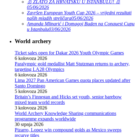
🥇 ZLATO ZA HRVATSKU U ISTANBULU! 🥇
05/06/2026
Završen European Youth Cup 2026 – vrijedni rezultati
naših mladih streličara
05/06/2026
Amanda Mlinarić i Domagoj Buden na Conquest Cupu
u Istanbulu
03/06/2026
World archery
Ticket sales open for Dakar 2026 Youth Olympic Games
6 kolovoza 2026
Paralympic gold medallist Matt Stutzman returns to archery,
targeting LA28 Olympics
6 kolovoza 2026
Lima 2027 Pan American Games quota places updated after
Santo Domingo
5 kolovoza 2026
Britain’s Finnegan and Hicks set youth, senior barebow
mixed team world records
3 kolovoza 2026
World Archery Knowledge Sharing communications
programme expands worldwide
30 srpnja 2026
Pizarro, Lopez win compound golds as Mexico sweeps
recurve titles