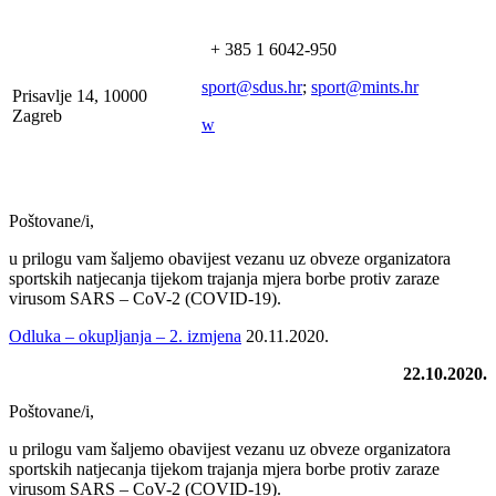
+ 385 1 6042-950
sport@sdus.hr
;
sport@mints.hr
Prisavlje 14, 10000
Zagreb
w
Poštovane/i,
u prilogu vam šaljemo obavijest vezanu uz obveze organizatora
sportskih natjecanja tijekom trajanja mjera borbe protiv zaraze
virusom SARS – CoV-2 (COVID-19).
Odluka – okupljanja – 2. izmjena
20.11.2020.
22.10.2020.
Poštovane/i,
u prilogu vam šaljemo obavijest vezanu uz obveze organizatora
sportskih natjecanja tijekom trajanja mjera borbe protiv zaraze
virusom SARS – CoV-2 (COVID-19).