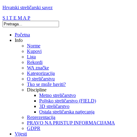
Hrvatski streličarski savez
S I T E M A P
Početna
Info
Norme
Kupovi
Liga
Rekordi
WA značke
Kategorizacija
O streličarstvu
Tko se može baviti?
Discipline
Metno streličarstvo
Poljsko streličarstvo (FIELD)
3D streličarstvo
Ostala streličarska natjecanja
Reprezentacija
PRAVO NA PRISTUP INFORMACIJAMA
GDPR
Vijesti