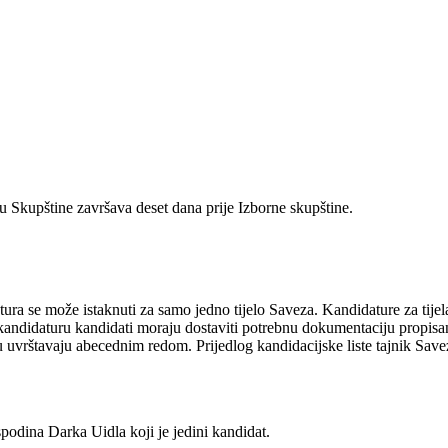
u Skupštine završava deset dana prije Izborne skupštine.
tura se može istaknuti za samo jedno tijelo Saveza. Kandidature za tij
kandidaturu kandidati moraju dostaviti potrebnu dokumentaciju propisan
stu uvrštavaju abecednim redom. Prijedlog kandidacijske liste tajnik Sa
podina Darka Uidla koji je jedini kandidat.