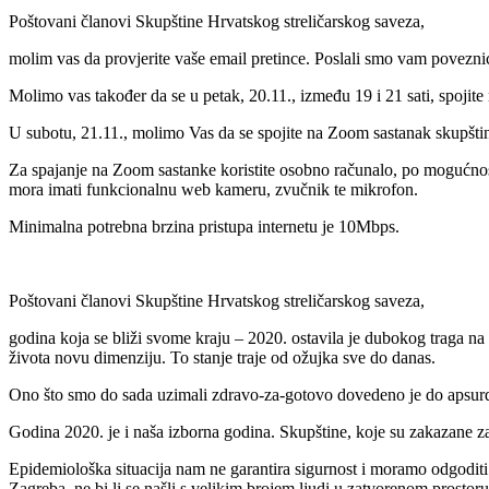
Poštovani članovi Skupštine Hrvatskog streličarskog saveza,
molim vas da provjerite vaše email pretince. Poslali smo vam povezn
Molimo vas također da se u petak, 20.11., između 19 i 21 sati, spojit
U subotu, 21.11., molimo Vas da se spojite na Zoom sastanak skupštin
Za spajanje na Zoom sastanke koristite osobno računalo, po mogućnosti
mora imati funkcionalnu web kameru, zvučnik te mikrofon.
Minimalna potrebna brzina pristupa internetu je 10Mbps.
Poštovani članovi Skupštine Hrvatskog streličarskog saveza,
godina koja se bliži svome kraju – 2020. ostavila je dubokog traga na
života novu dimenziju. To stanje traje od ožujka sve do danas.
Ono što smo do sada uzimali zdravo-za-gotovo dovedeno je do apsurda
Godina 2020. je i naša izborna godina. Skupštine, koje su zakazane z
Epidemiološka situacija nam ne garantira sigurnost i moramo odgodit
Zagreba, ne bi li se našli s velikim brojem ljudi u zatvorenom prostoru 