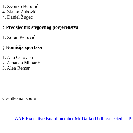
1. Zvonko Beronić
4. Zlatko Zubović
4. Daniel Žugec
§ Predsjednik stegovnog povjerenstva
1. Zoran Petrović
§ Komisija sportaša
1. Ana Cerovski
2. Amanda Mlinarić
3. Alen Remar
Čestitke na izboru!
WAE Executive Board member Mr Darko Uidl re-elected as Presi