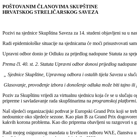
POŠTOVANIM ČLANOVIMA SKUPŠTINE
HRVATSKOG STRELIČARSKOG SAVEZA
Pozivi na sjednice Skupština Saveza za 14. studeni objavljeni su u n
Radi epidemiološke situacije na sjednicama će moći prisustvovati sam
Upravni odbor donio je Odluku za prijedlog nadopune Statuta za sprje
Prema čl. 40. st. 2. Statuta Upravni odbor donosi prijedlog
nadopune 
„ Sjednice Skupštine, Upravnog odbora i ostalih tijela Saveza u sluč
Glasovanje, provođenje izbora i donošenje odluka može biti tajno ili j
Poziv za Skupštinu vrijedi za virtualnu sjednicu koja će se u slučaju
pripreme i savladavanje rada skupštinarima na
programskoj platformi.
Naš sljedeći organizacijski pothvat je Europski Grand Prix koji se treb
nedoumice oko sljedeće sezone. Kao plan B za Grand Prix dogovorena j
kakvih korona problema. Kao dio priprema obavljeni su razgovori s 
Radi mojeg osiguranog mandata u Izvršnom odboru WAE, članstva u 