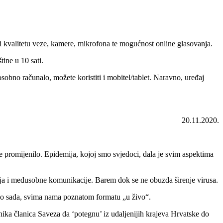
li kvalitetu veze, kamere, mikrofona te mogućnost online glasovanja.
ine u 10 sati.
obno računalo, možete koristiti i mobitel/tablet. Naravno, uređaj
20.11.2020.
e promijenilo. Epidemija, kojoj smo svjedoci, dala je svim aspektima
ja i međusobne komunikacije. Barem dok se ne obuzda širenje virusa.
, do sada, svima nama poznatom formatu „u živo“.
ka članica Saveza da ‘potegnu’ iz udaljenijih krajeva Hrvatske do