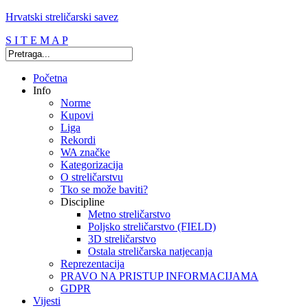
Hrvatski streličarski savez
S I T E M A P
Početna
Info
Norme
Kupovi
Liga
Rekordi
WA značke
Kategorizacija
O streličarstvu
Tko se može baviti?
Discipline
Metno streličarstvo
Poljsko streličarstvo (FIELD)
3D streličarstvo
Ostala streličarska natjecanja
Reprezentacija
PRAVO NA PRISTUP INFORMACIJAMA
GDPR
Vijesti