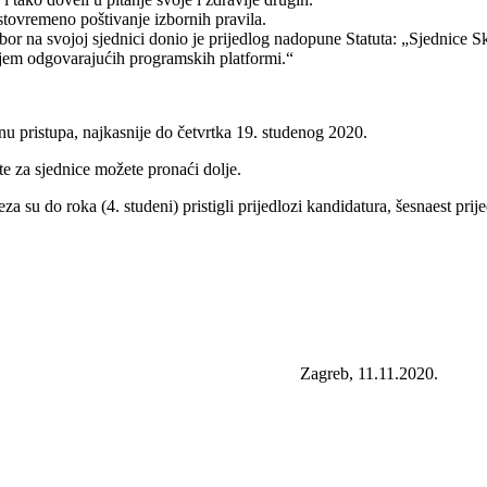
tovremeno poštivanje izbornih pravila.
bor na svojoj sjednici donio je prijedlog nadopune Statuta: „Sjednice S
enjem odgovarajućih programskih platformi.“
nu pristupa, najkasnije do četvrtka 19. studenog 2020.
e za sjednice možete pronaći dolje.
za su do roka (4. studeni) pristigli prijedlozi kandidatura, šesnaest pr
eb, 11.11.2020.