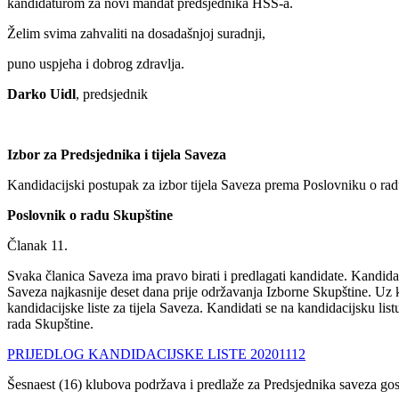
kandidaturom za novi mandat predsjednika HSS-a.
Želim svima zahvaliti na dosadašnjoj suradnji,
puno uspjeha i dobrog zdravlja.
Darko Uidl
, predsjednik
Izbor za Predsjednika i tijela Saveza
Kandidacijski postupak za izbor tijela Saveza prema Poslovniku o rad
Poslovnik o radu Skupštine
Članak 11.
Svaka članica Saveza ima pravo birati i predlagati kandidate. Kandida
Saveza najkasnije deset dana prije održavanja Izborne Skupštine. Uz 
kandidacijske liste za tijela Saveza. Kandidati se na kandidacijsku li
rada Skupštine.
PRIJEDLOG KANDIDACIJSKE LISTE 20201112
Šesnaest (16) klubova podržava i predlaže za Predsjednika saveza gos