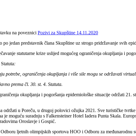
Zagreb,
astavku na poveznici
Pozivi za Skupštine 14.11.2020
o po jedan predstavnik člana Skupštine uz strogo pridržavanje svih epi
čavanje statutarne krize uslijed mogućeg ograničenja okupljanja i pogor
Statuta
:
aju potrebe, ograničenja okupljanja i više sile mogu se održavati virt
avno prema čl. 30. st. 4. Statuta.
 ograničenja okupljanja i pogoršanja epidemiološke situacije održati 21.
a održati u Poreču, u drugoj polovici ožujka 2021. Sve turističke tvrtke
e moguću suradnju s Falkensteiner Hotel Iadera Punta Skala. Europski F
gradovima Oroslavje i Gospić.
Odboru ljetnih olimpijskih sportova HOO i Odboru za međunarodnu su