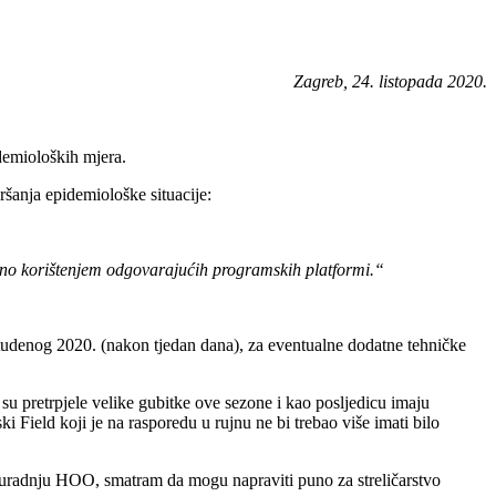
 24. listopada 2020.
demioloških mjera.
šanja epidemiološke situacije:
ualno korištenjem odgovarajućih programskih platformi.“
 studenog 2020. (nakon tjedan dana), za eventualne dodatne tehničke
 su pretrpjele velike gubitke ove sezone i kao posljedicu imaju
ield koji je na rasporedu u rujnu ne bi trebao više imati bilo
radnju HOO, smatram da mogu napraviti puno za streličarstvo