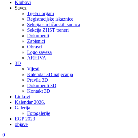
Klubovi
Savez
Tijela i organi
Registracijske iskaznice
Sekcija streličarskih sudaca
Sekcija ZHST treneri
Dokumenti
Zapisnici
Obrasci
Logo saveza
ARHIVA
3D
Vijesti
Kalendar 3D natjecanja
Pravila 3D
Dokumenti 3D
Kontakt 3D
Linkovi
Kalendar 2026.
Galerija
Fotogalerije
EGP 2023
objave
0