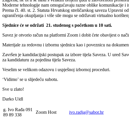
Moderne tehnologije nam omogućavaju razne oblike komunikacije i is
Prema čl. 40. st. 2. Statuta Hrvatskog streličarskog saveza Upravni od
ograničenja okupljanja i više sile mogu se održavati virtualno korišt
Sjednice će se održati 21. studenog s početkom u 10 sati.
Savez je otvorio račun na platformi Zoom i dobit ćete obavijest o nači
Materijale za redovnu i izbornu sjednicu kao i poveznicu na dokument
Završen je kandidacijski postupak za izbore tijela Saveza. U ured Save
za kandidaturu za pojedina tijela Saveza.
Veselim se velikom odazovu i uspješnoj izbornoj proceduri.
‘Vidimo’ se u slijedeću subotu.
Sve u zlato!
Darko Uidl Zagr
g. Ivo Rađa 091
Zoom Host
ivo.radja@sabor.hr
89 89 338