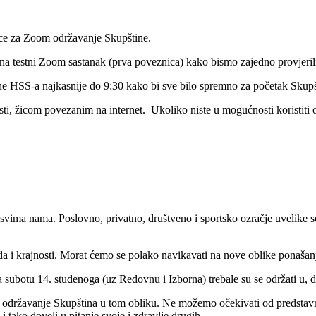
ice za Zoom održavanje Skupštine.
e na testni Zoom sastanak (prva poveznica) kako bismo zajedno provjeri
e HSS-a najkasnije do 9:30 kako bi sve bilo spremno za početak Skupšt
, žicom povezanim na internet. Ukoliko niste u mogućnosti koristiti os
 svima nama. Poslovno, privatno, društveno i sportsko ozračje uvelike s
 i krajnosti. Morat ćemo se polako navikavati na nove oblike ponašan
a subotu 14. studenoga (uz Redovnu i Izborna) trebale su se održati u
i održavanje Skupština u tom obliku. Ne možemo očekivati od predstavni
i tako doveli u pitanje svoje i zdravlje drugih.