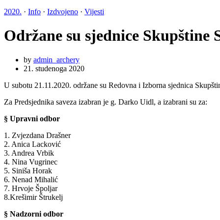
2020.
·
Info
·
Izdvojeno
·
Vijesti
Održane su sjednice Skupštine 
by
admin_archery
21. studenoga 2020
U subotu 21.11.2020. održane su Redovna i Izborna sjednica Skupšti
Za Predsjednika saveza izabran je g. Darko Uidl, a izabrani su za:
§ Upravni odbor
1. Zvjezdana Drašner
2. Anica Lacković
3. Andrea Vrbik
4. Nina Vugrinec
5. Siniša Horak
6. Nenad Mihalić
7. Hrvoje Špoljar
8.Krešimir Štrukelj
§ Nadzorni odbor