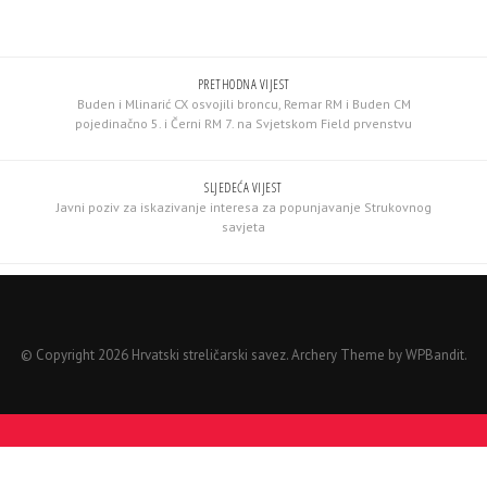
PRETHODNA VIJEST
Buden i Mlinarić CX osvojili broncu, Remar RM i Buden CM
pojedinačno 5. i Černi RM 7. na Svjetskom Field prvenstvu
SLJEDEĆA VIJEST
Javni poziv za iskazivanje interesa za popunjavanje Strukovnog
savjeta
© Copyright 2026 Hrvatski streličarski savez.
Archery Theme by
WPBandit
.