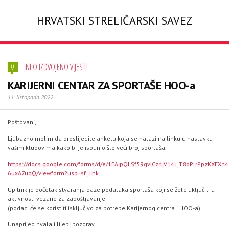
HRVATSKI STRELIČARSKI SAVEZ
INFO IZDVOJENO VIJESTI
0
KARIJERNI CENTAR ZA SPORTAŠE HOO-a
11. listopada 2022
Poštovani,
Ljubazno molim da proslijedite anketu koja se nalazi na linku u nastavku
vašim klubovima kako bi je ispunio što veći broj sportaša.
https://docs.google.com/forms/d/e/1FAIpQLSf59gvICz4jV14l_T8oPlrPpzKXFXh4
6uxA7uqQ/viewform?usp=sf_link
Upitnik je početak stvaranja baze podataka sportaša koji se žele uključiti u
aktivnosti vezane za zapošljavanje
(podaci će se koristiti isključivo za potrebe Karijernog centra i HOO-a)
Unaprijed hvala i lijepi pozdrav,