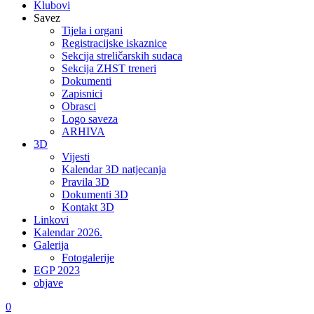
Klubovi
Savez
Tijela i organi
Registracijske iskaznice
Sekcija streličarskih sudaca
Sekcija ZHST treneri
Dokumenti
Zapisnici
Obrasci
Logo saveza
ARHIVA
3D
Vijesti
Kalendar 3D natjecanja
Pravila 3D
Dokumenti 3D
Kontakt 3D
Linkovi
Kalendar 2026.
Galerija
Fotogalerije
EGP 2023
objave
0