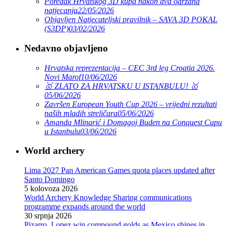
Poredak Hrvatskog 3D kupa nakon dva održana
natjecanja
22/05/2026
Objavljen Natjecateljski pravilnik – SAVA 3D POKAL
(S3DP)
03/02/2026
Nedavno objavljeno
Hrvatska reprezentacija – CEC 3rd leg Croatia 2026.
Novi Marof
10/06/2026
🥇 ZLATO ZA HRVATSKU U ISTANBULU! 🥇
05/06/2026
Završen European Youth Cup 2026 – vrijedni rezultati
naših mladih streličara
05/06/2026
Amanda Mlinarić i Domagoj Buden na Conquest Cupu
u Istanbulu
03/06/2026
World archery
Lima 2027 Pan American Games quota places updated after
Santo Domingo
5 kolovoza 2026
World Archery Knowledge Sharing communications
programme expands around the world
30 srpnja 2026
Pizarro, Lopez win compound golds as Mexico shines in