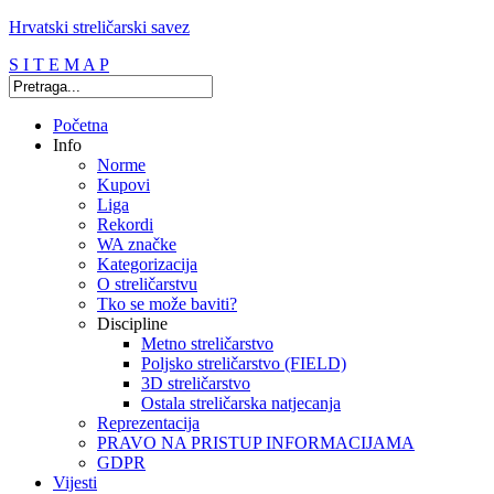
Hrvatski streličarski savez
S I T E M A P
Početna
Info
Norme
Kupovi
Liga
Rekordi
WA značke
Kategorizacija
O streličarstvu
Tko se može baviti?
Discipline
Metno streličarstvo
Poljsko streličarstvo (FIELD)
3D streličarstvo
Ostala streličarska natjecanja
Reprezentacija
PRAVO NA PRISTUP INFORMACIJAMA
GDPR
Vijesti