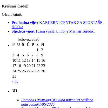
Krešimir Čadež
Glavni tajnik
Prethodna vijest
KARIJERNI CENTAR ZA SPORTAŠE
HOO-a
Sljedeća vijest
Tužna vijest. Umro je Marijan Turudić.
kolovoz 2026
P
U
S
Č
P
S
N
1
2
3
4
5
6
7
8
9
10
11
12
13
14
15
16
17
18
19
20
21
22
23
24
25
26
27
28
29
30
31
« lip
3D
Poredak Hrvatskog 3D kupa nakon tri održana
natjecanja
01/06/2026