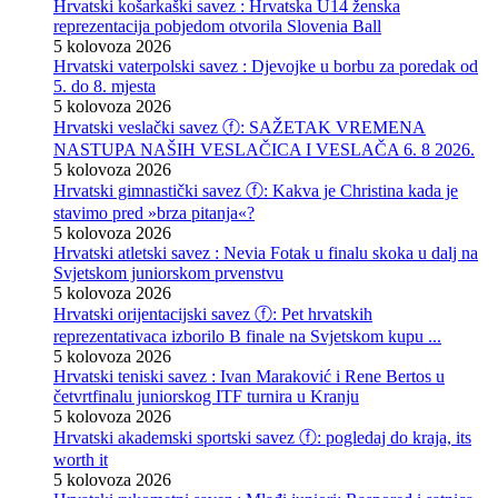
Hrvatski košarkaški savez : Hrvatska U14 ženska
reprezentacija pobjedom otvorila Slovenia Ball
5 kolovoza 2026
Hrvatski vaterpolski savez : Djevojke u borbu za poredak od
5. do 8. mjesta
5 kolovoza 2026
Hrvatski veslački savez ⓕ: SAŽETAK VREMENA
NASTUPA NAŠIH VESLAČICA I VESLAČA 6. 8 2026.
5 kolovoza 2026
Hrvatski gimnastički savez ⓕ: Kakva je Christina kada je
stavimo pred »brza pitanja«?
5 kolovoza 2026
Hrvatski atletski savez : Nevia Fotak u finalu skoka u dalj na
Svjetskom juniorskom prvenstvu
5 kolovoza 2026
Hrvatski orijentacijski savez ⓕ: Pet hrvatskih
reprezentativaca izborilo B finale na Svjetskom kupu ...
5 kolovoza 2026
Hrvatski teniski savez : Ivan Maraković i Rene Bertos u
četvrtfinalu juniorskog ITF turnira u Kranju
5 kolovoza 2026
Hrvatski akademski sportski savez ⓕ: pogledaj do kraja, its
worth it
5 kolovoza 2026