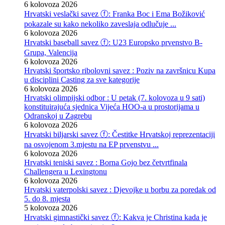
6 kolovoza 2026
Hrvatski veslački savez ⓕ: Franka Boc i Ema Božiković
pokazale su kako nekoliko zaveslaja odlučuje ...
6 kolovoza 2026
Hrvatski baseball savez ⓕ: U23 Europsko prvenstvo B-
Grupa, Valencija
6 kolovoza 2026
Hrvatski športsko ribolovni savez : Poziv na završnicu Kupa
u disciplini Casting za sve kategorije
6 kolovoza 2026
Hrvatski olimpijski odbor : U petak (7. kolovoza u 9 sati)
konstituirajuća sjednica Vijeća HOO-a u prostorijama u
Odranskoj u Zagrebu
6 kolovoza 2026
Hrvatski biljarski savez ⓕ: Čestitke Hrvatskoj reprezentaciji
na osvojenom 3.mjestu na EP prvenstvu ...
6 kolovoza 2026
Hrvatski teniski savez : Borna Gojo bez četvrtfinala
Challengera u Lexingtonu
6 kolovoza 2026
Hrvatski vaterpolski savez : Djevojke u borbu za poredak od
5. do 8. mjesta
5 kolovoza 2026
Hrvatski gimnastički savez ⓕ: Kakva je Christina kada je