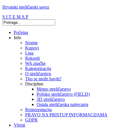
Hrvatski streličarski savez
S I T E M A P
Početna
Info
Norme
Kupovi
Liga
Rekordi
WA značke
Kategorizacija
O streličarstvu
Tko se može baviti?
Discipline
Metno streličarstvo
Poljsko streličarstvo (FIELD)
3D streličarstvo
Ostala streličarska natjecanja
Reprezentacija
PRAVO NA PRISTUP INFORMACIJAMA
GDPR
Vijesti