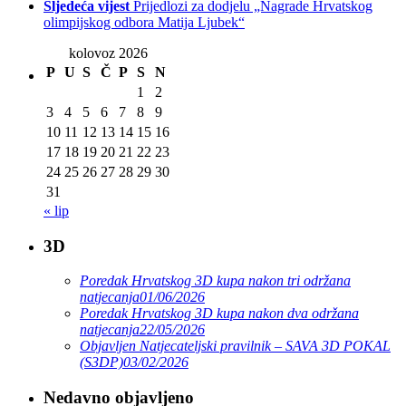
Sljedeća vijest
Prijedlozi za dodjelu „Nagrade Hrvatskog
olimpijskog odbora Matija Ljubek“
kolovoz 2026
P
U
S
Č
P
S
N
1
2
3
4
5
6
7
8
9
10
11
12
13
14
15
16
17
18
19
20
21
22
23
24
25
26
27
28
29
30
31
« lip
3D
Poredak Hrvatskog 3D kupa nakon tri održana
natjecanja
01/06/2026
Poredak Hrvatskog 3D kupa nakon dva održana
natjecanja
22/05/2026
Objavljen Natjecateljski pravilnik – SAVA 3D POKAL
(S3DP)
03/02/2026
Nedavno objavljeno