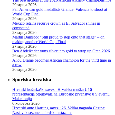
The best archers at the 2026 African Archery Championships
29 srpnja 2026
Pan American gold medallists Grande, Valencia to shoot at
World Cup Final
29 srpnja 2026
Mexico retains recurve crown as El Salvador shines in
compound
28 srpnja 2026
Martin Damsbo: “Still proud to step onto that stage” – on
making another World Cup Final
27 srpnja 2026
Ben Abdelkader turns silver into gold to wrap up Oran 2026
26 srpnja 2026
Aliou Drame becomes African champion for the third time in
a row
26 srpnja 2026
Sportska hrvatska
Hrvatski košarkaški savez : Hrvatska muška U16
reprezentacija otputovala na Europsko prvenstvo u Sjevernu
Makedoniju
6 kolovoza 2026
Hrvatski auto i karting savez : 26. Velika nagrada Cazina:
Nastavak sezone na brdskim stazama