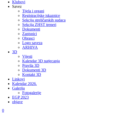
Klubovi
Savez
Tijela i organi
Registracijske iskaznice
Sekcija streličarskih sudaca
Sekcija ZHST treneri
Dokumenti
Zapisnici
Obrasci
Logo saveza
ARHIVA
3D
Vijesti
Kalendar 3D natjecanja
Pravila 3D
Dokumenti 3D
Kontakt 3D
Linkovi
Kalendar 2026.
Galerija
Fotogalerije
EGP 2023
objave
0