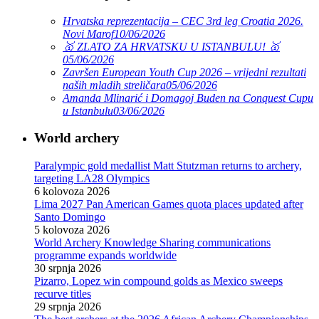
Hrvatska reprezentacija – CEC 3rd leg Croatia 2026.
Novi Marof
10/06/2026
🥇 ZLATO ZA HRVATSKU U ISTANBULU! 🥇
05/06/2026
Završen European Youth Cup 2026 – vrijedni rezultati
naših mladih streličara
05/06/2026
Amanda Mlinarić i Domagoj Buden na Conquest Cupu
u Istanbulu
03/06/2026
World archery
Paralympic gold medallist Matt Stutzman returns to archery,
targeting LA28 Olympics
6 kolovoza 2026
Lima 2027 Pan American Games quota places updated after
Santo Domingo
5 kolovoza 2026
World Archery Knowledge Sharing communications
programme expands worldwide
30 srpnja 2026
Pizarro, Lopez win compound golds as Mexico sweeps
recurve titles
29 srpnja 2026