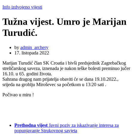
Info izdvojeno vijesti
Tužna vijest. Umro je Marijan
Turudić.
by
admin_archery
17. listopada 2022
Marijan Turudić član SK Croatia i bivši predsjednik Zagrebačkog
streličarskog saveza, iznenada je nakon teške bolesti preminuo jučer
16.10. u 65. godini života.
Sahrana dragog nam prijatelja obaviti će se dana 19.10.2022.,
srijeda na groblju Miroševec sa početkom u 13:20 sati .
Počivao u miru !
Prethodna vijest
Javni poziv za iskazivanje interesa za
popunjavanje Strukovnog savjeta