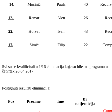
14.
Močinić
Paula
40
Recurv
12.
Remar
Alen
26
Rec
22.
Horvat
Ivan
43
Rec
17.
Šimić
Filip
22
Comp
Svi su se kvalificirali u 1/16 eliminacija koje su bile na programu u
četvrtak 20.04.2017.
Postignuti rezultati eliminacija:
Br
Poz
Prezime
Ime
natjecatelja
Comp