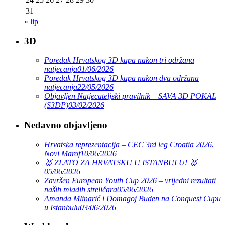
31
« lip
3D
Poredak Hrvatskog 3D kupa nakon tri održana
natjecanja
01/06/2026
Poredak Hrvatskog 3D kupa nakon dva održana
natjecanja
22/05/2026
Objavljen Natjecateljski pravilnik – SAVA 3D POKAL
(S3DP)
03/02/2026
Nedavno objavljeno
Hrvatska reprezentacija – CEC 3rd leg Croatia 2026.
Novi Marof
10/06/2026
🥇 ZLATO ZA HRVATSKU U ISTANBULU! 🥇
05/06/2026
Završen European Youth Cup 2026 – vrijedni rezultati
naših mladih streličara
05/06/2026
Amanda Mlinarić i Domagoj Buden na Conquest Cupu
u Istanbulu
03/06/2026