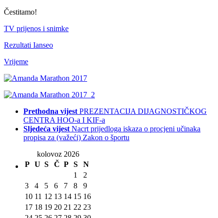
Čestitamo!
TV prijenos i snimke
Rezultati Ianseo
Vrijeme
Prethodna vijest
PREZENTACIJA DIJAGNOSTIČKOG
CENTRA HOO-a I KIF-a
Sljedeća vijest
Nacrt prijedloga iskaza o procjeni učinaka
propisa za (važeći) Zakon o športu
kolovoz 2026
P
U
S
Č
P
S
N
1
2
3
4
5
6
7
8
9
10
11
12
13
14
15
16
17
18
19
20
21
22
23
24
25
26
27
28
29
30