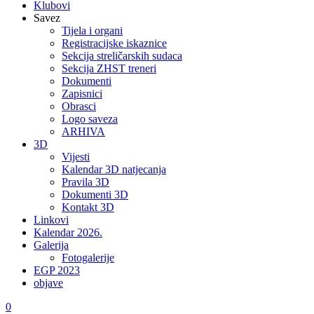
Klubovi
Savez
Tijela i organi
Registracijske iskaznice
Sekcija streličarskih sudaca
Sekcija ZHST treneri
Dokumenti
Zapisnici
Obrasci
Logo saveza
ARHIVA
3D
Vijesti
Kalendar 3D natjecanja
Pravila 3D
Dokumenti 3D
Kontakt 3D
Linkovi
Kalendar 2026.
Galerija
Fotogalerije
EGP 2023
objave
0