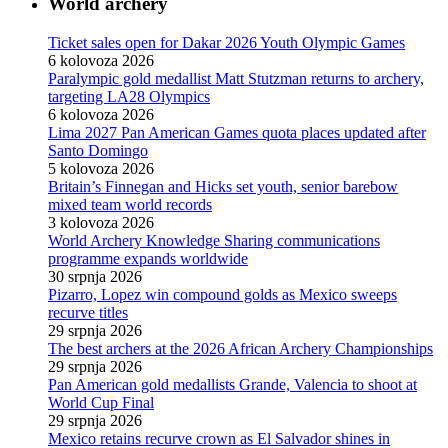
World archery
Ticket sales open for Dakar 2026 Youth Olympic Games
6 kolovoza 2026
Paralympic gold medallist Matt Stutzman returns to archery,
targeting LA28 Olympics
6 kolovoza 2026
Lima 2027 Pan American Games quota places updated after
Santo Domingo
5 kolovoza 2026
Britain’s Finnegan and Hicks set youth, senior barebow
mixed team world records
3 kolovoza 2026
World Archery Knowledge Sharing communications
programme expands worldwide
30 srpnja 2026
Pizarro, Lopez win compound golds as Mexico sweeps
recurve titles
29 srpnja 2026
The best archers at the 2026 African Archery Championships
29 srpnja 2026
Pan American gold medallists Grande, Valencia to shoot at
World Cup Final
29 srpnja 2026
Mexico retains recurve crown as El Salvador shines in