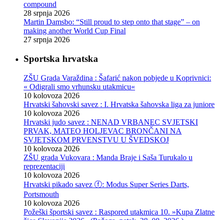
compound
28 srpnja 2026
Martin Damsbo: “Still proud to step onto that stage” – on
making another World Cup Final
27 srpnja 2026
Sportska hrvatska
ZŠU Grada Varaždina : Šafarić nakon pobjede u Koprivnici:
« Odigrali smo vrhunsku utakmicu«
10 kolovoza 2026
Hrvatski šahovski savez : I. Hrvatska šahovska liga za juniore
10 kolovoza 2026
Hrvatski judo savez : NENAD VRBANEC SVJETSKI
PRVAK, MATEO HOLJEVAC BRONČANI NA
SVJETSKOM PRVENSTVU U ŠVEDSKOJ
10 kolovoza 2026
ZŠU grada Vukovara : Manda Braje i Saša Turukalo u
reprezentaciji
10 kolovoza 2026
Hrvatski pikado savez ⓕ: Modus Super Series Darts,
Portsmouth
10 kolovoza 2026
Požeški športski savez : Raspored utakmica 10. »Kupa Zlatne