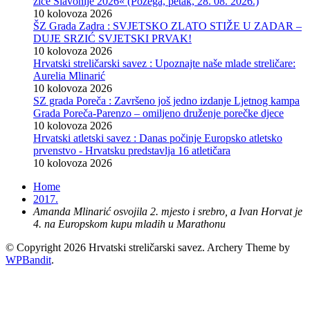
žice Slavonije 2026« (Požega, petak, 28. 08. 2026.)
10 kolovoza 2026
ŠZ Grada Zadra : SVJETSKO ZLATO STIŽE U ZADAR –
DUJE SRZIĆ SVJETSKI PRVAK!
10 kolovoza 2026
Hrvatski streličarski savez : Upoznajte naše mlade streličare:
Aurelia Mlinarić
10 kolovoza 2026
SZ grada Poreča : Završeno još jedno izdanje Ljetnog kampa
Grada Poreča-Parenzo – omiljeno druženje porečke djece
10 kolovoza 2026
Hrvatski atletski savez : Danas počinje Europsko atletsko
prvenstvo - Hrvatsku predstavlja 16 atletičara
10 kolovoza 2026
Home
2017.
Amanda Mlinarić osvojila 2. mjesto i srebro, a Ivan Horvat je
4. na Europskom kupu mladih u Marathonu
© Copyright 2026 Hrvatski streličarski savez.
Archery Theme by
WPBandit
.