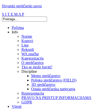
Hrvatski streličarski savez
S I T E M A P
Početna
Info
Norme
Kupovi
Liga
Rekordi
WA značke
Kategorizacija
O streličarstvu
Tko se može baviti?
Discipline
Metno streličarstvo
Poljsko streličarstvo (FIELD)
3D streličarstvo
Ostala streličarska natjecanja
Reprezentacija
PRAVO NA PRISTUP INFORMACIJAMA
GDPR
Vijesti