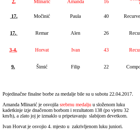
2.
Mlinarić
Amanda
16
17.
Močinić
Paula
40
Recurv
17.
Remar
Alen
26
Recu
3-4.
Horvat
Ivan
43
Recu
9.
Šimić
Filip
22
Compo
Pojedinačne finalne borbe za medalje bile su u subotu 22.04.2017.
Amanda Mlinarić je osvojila
srebrnu medalju
u složenom luku
kadetkinje izje dnačenom borbom i rezultatom 138 (po vjetru 32
km/h), a zlato joj je izmaklo u pripetavanju slabijom devetkom.
Ivan Horvat je osvojio 4. mjesto u zakrivljenom luku juniori.