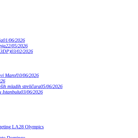
ja
01/06/2026
nja
22/05/2026
(S3DP)
03/02/2026
ovi Marof
10/06/2026
026
ših mladih streličara
05/06/2026
 Istanbulu
03/06/2026
argeting LA28 Olympics
anto Domingo