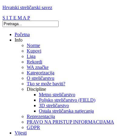
Hrvatski streličarski savez
S I T E M A P
Početna
Info
Norme
Kupovi
Liga
Rekordi
WA značke
Kategorizacija
O streličarstvu
Tko se može baviti?
Discipline
Metno streličarstvo
Poljsko streličarstvo (FIELD)
3D streličarstvo
Ostala streličarska natjecanja
Reprezentacija
PRAVO NA PRISTUP INFORMACIJAMA
GDPR
Vijesti