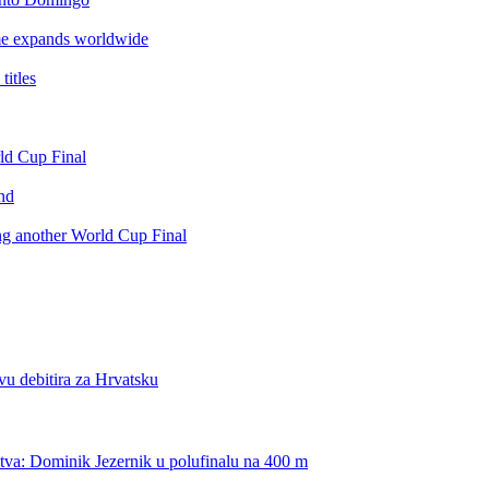
e expands worldwide
itles
rld Cup Final
nd
ing another World Cup Final
vu debitira za Hrvatsku
stva: Dominik Jezernik u polufinalu na 400 m