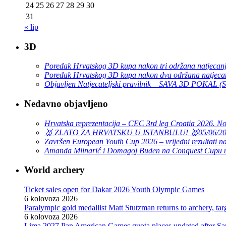
24
25
26
27
28
29
30
31
« lip
3D
Poredak Hrvatskog 3D kupa nakon tri održana natjecan
Poredak Hrvatskog 3D kupa nakon dva održana natjeca
Objavljen Natjecateljski pravilnik – SAVA 3D POKAL 
Nedavno objavljeno
Hrvatska reprezentacija – CEC 3rd leg Croatia 2026. N
🥇 ZLATO ZA HRVATSKU U ISTANBULU! 🥇
05/06/2
Završen European Youth Cup 2026 – vrijedni rezultati na
Amanda Mlinarić i Domagoj Buden na Conquest Cupu u
World archery
Ticket sales open for Dakar 2026 Youth Olympic Games
6 kolovoza 2026
Paralympic gold medallist Matt Stutzman returns to archery, t
6 kolovoza 2026
Lima 2027 Pan American Games quota places updated after S