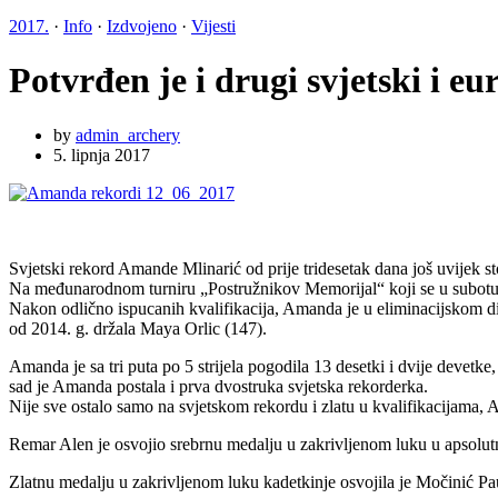
2017.
·
Info
·
Izdvojeno
·
Vijesti
Potvrđen je i drugi svjetski i 
by
admin_archery
5. lipnja 2017
Svjetski rekord Amande Mlinarić od prije tridesetak dana još uvijek s
Na međunarodnom turniru „Postružnikov Memorijal“ koji se u subotu 0
Nakon odlično ispucanih kvalifikacija, Amanda je u eliminacijskom dije
od 2014. g. držala Maya Orlic (147).
Amanda je sa tri puta po 5 strijela pogodila 13 desetki i dvije devetke,
sad je Amanda postala i prva dvostruka svjetska rekorderka.
Nije sve ostalo samo na svjetskom rekordu i zlatu u kvalifikacijama, Am
Remar Alen je osvojio srebrnu medalju u zakrivljenom luku u apsolutn
Zlatnu medalju u zakrivljenom luku kadetkinje osvojila je Močinić Pa