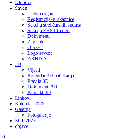
Klubovi
Savez
Tijela i organi
Registracijske iskaznice
Sekcija streličarskih sudaca
Sekcija ZHST treneri
Dokumenti
Zapisnici
Obrasci
Logo saveza
ARHIVA
3D
Vijesti
Kalendar 3D natjecanja
Pravila 3D
Dokumenti 3D
Kontakt 3D
Linkovi
Kalendar 2026.
Galerija
Fotogalerije
EGP 2023
objave
0