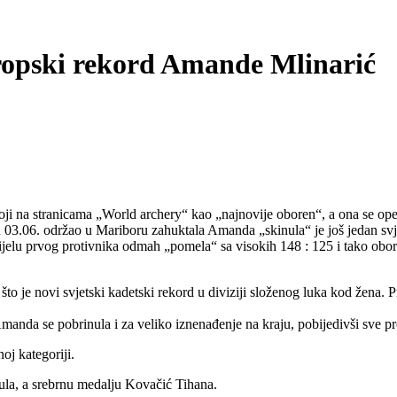
europski rekord Amande Mlinarić
toji na stranicama „World archery“ kao „najnovije oboren“, a ona se ope
3.06. održao u Mariboru zahuktala Amanda „skinula“ je još jedan svje
lu prvog protivnika odmah „pomela“ sa visokih 148 : 125 i tako oborila 
 što je novi svjetski kadetski rekord u diviziji složenog luka kod žena. Pr
anda se pobrinula i za veliko iznenađenje na kraju, pobijedivši sve prot
oj kategoriji.
ula, a srebrnu medalju Kovačić Tihana.