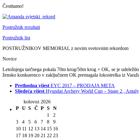
Čestitamo!
Postružnik rezultati
Postružnik list
POSTRUŽNIKOV MEMORIAL z novim svetovnim rekordom
Novice
Letošnjega tarčnega pokala 70m krog/50m krog + OK, se je udeležilo 9
žensko konkurenco v zaključnem OK premagala lokostrelka iz Varaždi
Prethodna vijest
EYC 2017 – PRODAJA META
Sljedeća vijest
Hyundai Archery World Cup – Stage 2 , Antal
kolovoz 2026
P
U
S
Č
P
S
N
1
2
3
4
5
6
7
8
9
10
11
12
13
14
15
16
17
18
19
20
21
22
23