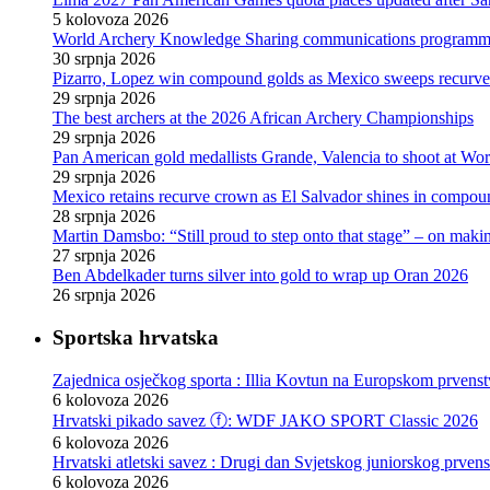
5 kolovoza 2026
World Archery Knowledge Sharing communications programm
30 srpnja 2026
Pizarro, Lopez win compound golds as Mexico sweeps recurve t
29 srpnja 2026
The best archers at the 2026 African Archery Championships
29 srpnja 2026
Pan American gold medallists Grande, Valencia to shoot at Wo
29 srpnja 2026
Mexico retains recurve crown as El Salvador shines in compou
28 srpnja 2026
Martin Damsbo: “Still proud to step onto that stage” – on mak
27 srpnja 2026
Ben Abdelkader turns silver into gold to wrap up Oran 2026
26 srpnja 2026
Sportska hrvatska
Zajednica osječkog sporta : Illia Kovtun na Europskom prvenst
6 kolovoza 2026
Hrvatski pikado savez ⓕ: WDF JAKO SPORT Classic 2026
6 kolovoza 2026
Hrvatski atletski savez : Drugi dan Svjetskog juniorskog prven
6 kolovoza 2026